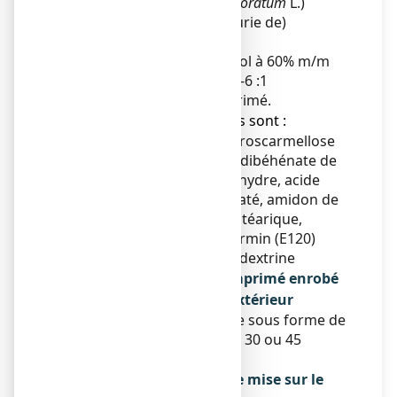
Millepertuis (
Hypericum perforatum
L.)
(extrait sec de sommité fleurie de)
........................... 300,00 mg
Solvant d’extraction : éthanol à 60% m/m
Rapport drogue / extrait : 4-6 :1
Pour un comprimé.
● Les autres composants sont :
Cellulose microcristalline, croscarmellose
sodique, acide ascorbique, dibéhénate de
glycérol, silice colloïdale anhydre, acide
citrique, lactose monohydraté, amidon de
maïs, hypromellose, acide stéarique,
dioxyde de titane (E171), carmin (E120)
Adjuvant de l’extrait
: maltodextrine
Qu’est-ce que PROSOFT, comprimé enrobé
et contenu de l’emballage extérieur
Ce médicament se présente sous forme de
comprimé enrobé. Boîte de 30 ou 45
comprimés.
Titulaire de l’autorisation de mise sur le