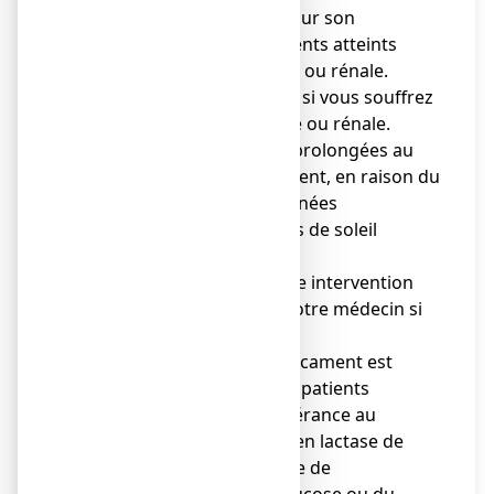
de sécurité spécifiques sur son
utilisation chez des patients atteints
d’insuffisance hépatique ou rénale.
Informez votre médecin si vous souffrez
d’une maladie hépatique ou rénale.
● Evitez les expositions prolongées au
soleil pendant le traitement, en raison du
risque de réactions cutanées
ressemblant à des coups de soleil
(photosensibilité).
● Si vous devez subir une intervention
chirurgicale, informez votre médecin si
vous prenez PROSOFT.
● L’utilisation de ce médicament est
déconseillée chez les patients
présentant une intolérance au
galactose, un déficit en lactase de
Lapp ou un syndrome de