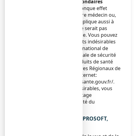
Déclaration des effets secondaires
Si vous ressentez un quelconque effet
indésirable, parlez-en à votre médecin ou,
votre pharmacien. Ceci s’applique aussi à
tout effet indésirable qui ne serait pas
mentionné dans cette notice. Vous pouvez
également déclarer les effets indésirables
directement via le système national de
déclaration : Agence nationale de sécurité
du médicament et des produits de santé
(ANSM) et réseau des Centres Régionaux de
Pharmacovigilance - Site internet:
https://signalement.social-sante.gouv.fr/
.
En signalant les effets indésirables, vous
contribuez à fournir davantage
d’informations sur la sécurité du
médicament.
5. COMMENT CONSERVER PROSOFT,
comprimé enrobé ?