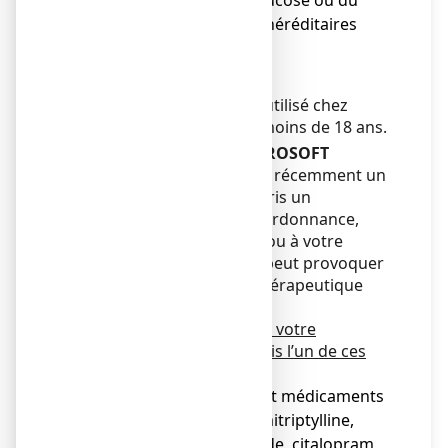
malabsorption du glucose ou du
galactose (maladies héréditaires
rares).
Enfants et adolescents
PROSOFT ne doit pas être utilisé chez
l’enfant et l’adolescent de moins de 18 ans.
Autres médicaments et PROSOFT
Si vous prenez ou avez pris récemment un
autre médicament, y compris un
médicament obtenu sans ordonnance,
parlez-en à votre médecin ou à votre
pharmacien car PROSOFT peut provoquer
une diminution de l'effet thérapeutique
d'autres médicaments.
Informez votre médecin ou votre
pharmacien si vous avez pris l’un de ces
médicaments :
● Des antidépresseurs et médicaments
pour traiter l’anxiété (amitriptylline,
iproniazide, moclobémide, citalopram,