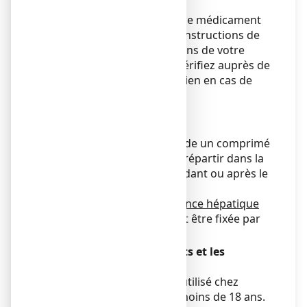
Veillez à toujours prendre ce médicament
en suivant exactement les instructions de
cette notice ou les indications de votre
médecin ou pharmacien. Vérifiez auprès de
votre médecin ou pharmacien en cas de
doute.
Posologie
Adultes :
La dose recommandée est de un comprimé
deux à trois fois par jour à répartir dans la
journée de préférence pendant ou après le
repas.
Patients atteints d’insuffisance hépatique
ou rénale
: la posologie doit être fixée par
votre médecin.
Utilisation chez les enfants et les
adolescents
PROSOFT ne doit pas être utilisé chez
l’enfant et l’adolescent de moins de 18 ans.