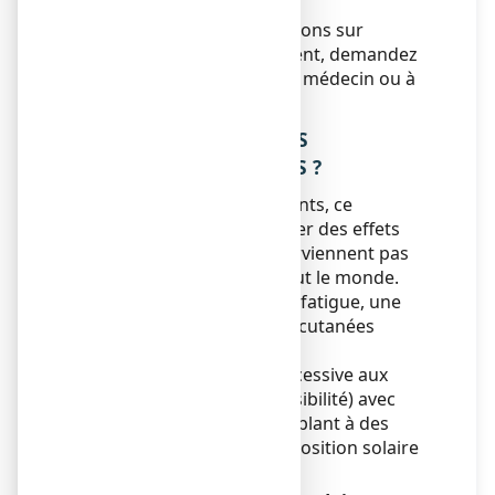
Si vous avez d’autres questions sur
l’utilisation de ce médicament, demandez
plus d’informations à votre médecin ou à
votre pharmacien.
4. QUELS SONT LES EFFETS
INDESIRABLES EVENTUELS ?
Comme tous les médicaments, ce
médicament peut provoquer des effets
indésirables, mais ils ne surviennent pas
systématiquement chez tout le monde.
Des troubles digestifs, une fatigue, une
agitation ou des éruptions cutanées
peuvent apparaître.
Possibilité de sensibilité excessive aux
rayons du soleil (photosensibilité) avec
réactions cutanées ressemblant à des
coups de soleil en cas d’exposition solaire
pendant le traitement.