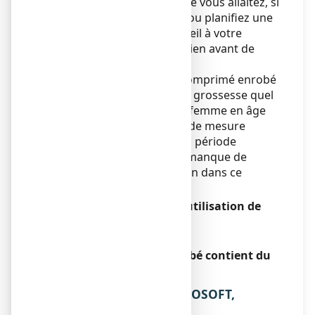
Si vous êtes enceinte ou que vous allaitez, si
vous pensez être enceinte ou planifiez une
grossesse, demandez conseil à votre
médecin ou votre pharmacien avant de
prendre ce médicament.
L’utilisation de PROSOFT, comprimé enrobé
est déconseillée pendant la grossesse quel
qu’en soit le terme, chez la femme en âge
de procréer n’utilisant pas de mesure
contraceptive et pendant la période
d’allaitement en raison du manque de
données sur l’administration dans ce
contexte.
Conduite de véhicules et utilisation de
machines
Sans objet.
PROSOFT, comprimé enrobé contient du
lactose
3. COMMENT PRENDRE PROSOFT,
comprimé enrobé ?