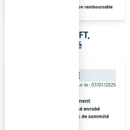
PROSOFT, 45
Libre
Non remboursable
comprimés
Notice de PROSOFT,
comprimé enrobé
NOTICE
ANSM - Mis à jour le : 07/01/2025
Dénomination du médicament
PROSOFT, comprimé enrobé
Millepertuis (extrait sec de sommité
fleurie de)
Encadré