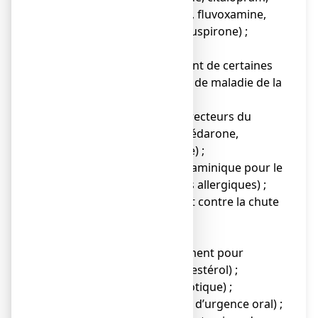
escitalopram, fluoxétine, fluvoxamine,
paroxétine, sertraline, buspirone) ;
● Benzodiazépines ;
● Cyprotérone (traitement de certaines
maladies hormonales et de maladie de la
prostate) ;
● Des médicaments correcteurs du
rythme cardiaque (dronédarone,
ivabradine, propafénone) ;
● Féxofénadine (antihistaminique pour le
traitement des réactions allergiques) ;
● Finastéride (traitement contre la chute
des cheveux) ;
● Méthadone ;
● Simvastatine (médicament pour
diminuer le taux de cholestérol) ;
● Télithromycine (antibiotique) ;
● Ulipristal (contraceptif d’urgence oral) ;