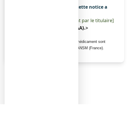
Sans objet.
La dernière date à laquelle cette notice a
été révisée est :
[à compléter ultérieurement par le titulaire]
< {MM/AAAA}>< {mois AAAA}.>
Autres
Des informations détaillées sur ce médicament sont
disponibles sur le site Internet de l’ANSM (France).