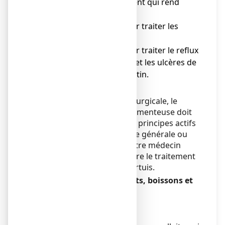
● Midazolam (médicament qui rend
calme et somnolent) ;
● Des médicaments pour traiter les
maux de tête (triptans) ;
● Des médicaments pour traiter le reflux
gastro-oesophagien et les ulcères de
l’estomac et de l’intestin.
Anesthésiques.
Avant une intervention chirurgicale, le
risque d’interaction médicamenteuse doit
être évalué en fonction des principes actifs
utilisés pour une anesthésie générale ou
régionale. Si nécessaire, votre médecin
pourra décider de suspendre le traitement
avec l’extrait sec de millepertuis.
PROSOFT avec des aliments, boissons et
alcool
Sans objet.
Grossesse et allaitement