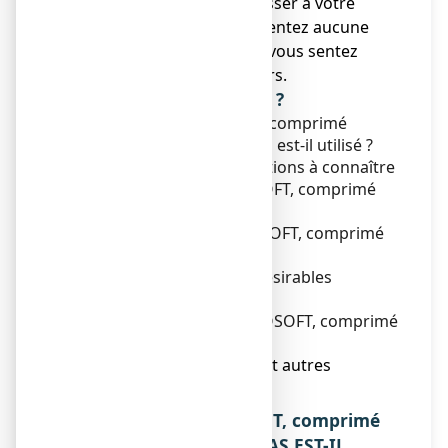
● Vous devez vous adresser à votre
médecin si vous ne ressentez aucune
amélioration ou si vous vous sentez
moins bien après 28 jours.
Que contient cette notice ?
1. Qu'est-ce que PROSOFT, comprimé
enrobé et dans quels cas est-il utilisé ?
2. Quelles sont les informations à connaître
avant de prendre PROSOFT, comprimé
enrobé ?
3. Comment prendre PROSOFT, comprimé
enrobé ?
4. Quels sont les effets indésirables
éventuels ?
5. Comment conserver PROSOFT, comprimé
enrobé ?
6. Contenu de l’emballage et autres
informations.
1. QU’EST-CE QUE PROSOFT, comprimé
enrobé ET DANS QUELS CAS EST-IL