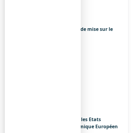
marché
R&D PHARMA
1 AVENUE HENRY DUNANT
98000 MONACO
Exploitant de l’autorisation de mise sur le
marché
R&D PHARMA
1 AVENUE HENRY DUNANT
98000 MONACO
Fabricant
R&D PHARMA
1 AVENUE HENRY DUNANT
98000 MONACO
Ou
LABORATOIRES MACORS
22 RUE DES CAILLOTTES
89000 AUXERRE
Noms du médicament dans les Etats
membres de l'Espace Economique Européen