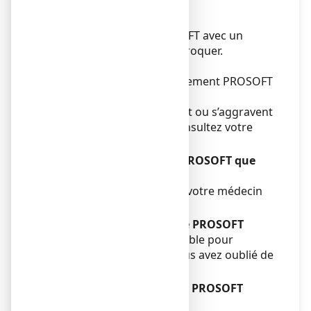
Mode d'administration
Voie orale.
Avalez le comprimé PROSOFT avec un
grand verre d’eau sans le croquer.
Durée de traitement
La durée maximale du traitement PROSOFT
est de 6 semaines.
Si les symptômes persistent ou s’aggravent
en cours de traitement, consultez votre
médecin
Si vous avez pris plus de PROSOFT que
vous n’auriez dû
Consultez immédiatement votre médecin
ou votre pharmacien
Si vous oubliez de prendre PROSOFT
Ne prenez pas de dose double pour
compenser la dose que vous avez oublié de
prendre.
Si vous arrêtez de prendre PROSOFT
Sans objet.