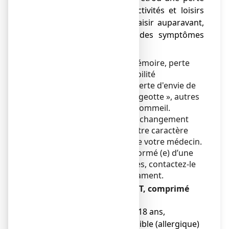
d'intérêt pour les activités et loisirs
qui vous faisaient plaisir auparavant,
associés à certains des symptômes
suivants :
Insomnie, problèmes de mémoire, perte
d'énergie, irritabilité, culpabilité
inhabituelle, idées noires, perte d'envie de
vivre, perte d'appétit, « bougeotte », autres
troubles de l'appétit et du sommeil.
Si ces troubles reflètent un changement
important par rapport à votre caractère
habituel, demandez l'avis de votre médecin.
Si votre médecin vous a informé (e) d’une
intolérance à certains sucres, contactez-le
avant de prendre ce médicament.
Ne prenez jamais PROSOFT, comprimé
enrobé :
● Si vous avez moins de 18 ans,
● Si vous êtes hypersensible (allergique)