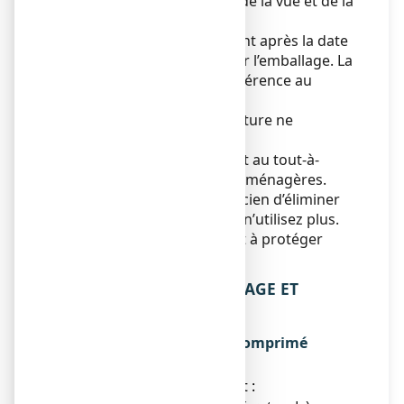
Tenir ce médicament hors de la vue et de la
portée des enfants.
N’utilisez pas ce médicament après la date
de péremption indiquée sur l’emballage. La
date de péremption fait référence au
dernier jour de ce mois.
A conserver à une température ne
dépassant pas 25°C.
Ne jetez aucun médicament au tout-à-
l’égout
ou avec
les ordures ménagères.
Demandez à votre pharmacien d’éliminer
les médicaments que vous n’utilisez plus.
Ces mesures contribueront à protéger
l’environnement.
6. CONTENU DE L’EMBALLAGE ET
AUTRES INFORMATIONS
Ce que contient PROSOFT, comprimé
enrobé
● La substance active est :