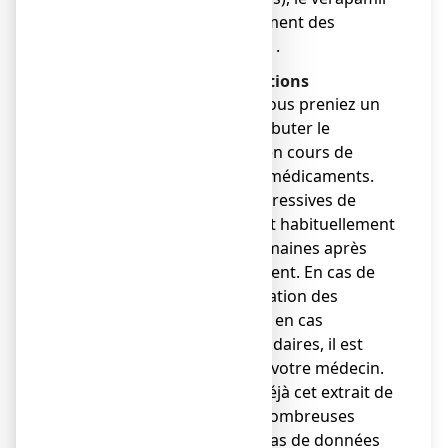
(utilisé dans le traitement des
maladies cardiaques) .
Avertissements et précautions
● Il est nécessaire que vous preniez un
avis médical avant de débuter le
traitement si vous êtes en cours de
traitement par d’autres médicaments.
● Les propriétés antidépressives de
PROSOFT se manifestent habituellement
dans les 4 premières semaines après
l’instauration du traitement. En cas de
persistance ou d’aggravation des
symptômes cliniques ou en cas
d’apparition d’idées suicidaires, il est
nécessaire de consulter votre médecin.
● Bien qu’on prescrive déjà cet extrait de
millepertuis depuis de nombreuses
années, on ne dispose pas de données