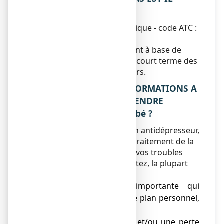
UTILISE ?
Classe pharmacothérapeutique - code ATC :
N06AX
PROSOFT est un médicament à base de
plante pour le traitement à court terme des
symptômes dépressifs légers.
2. QUELLES SONT LES INFORMATIONS A
CONNAITRE AVANT DE PRENDRE
PROSOFT, comprimé enrobé ?
Ce médicament n'est pas un antidépresseur,
il n'est pas indiqué dans le traitement de la
dépression caractérisée. Si vos troubles
persistent et si vous ressentez, la plupart
du temps :
● une souffrance importante qui
perturbe votre vie sur le plan personnel,
social, professionnel,
● une grande tristesse et/ou une perte