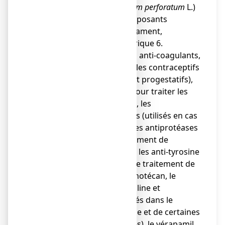
au millepertuis (
Hypericum perforatum
L.)
ou à l’un des autres composants
contenus dans ce médicament,
mentionnés dans la rubrique 6.
● en association avec les anti-coagulants,
les anti-épileptiques, les contraceptifs
(oestroprogestatifs et progestatifs),
la digoxine (utilisée pour traiter les
maladies cardiaques), les
immunosuppresseurs (utilisés en cas
de greffe d’organe), les antiprotéases
(utilisés dans le traitement de
l’infection par le VIH), les anti-tyrosine
kinase (utilisés dans le traitement de
certains cancers),l'irinotécan, le
télaprevir, la théophylline et
l’aminophylline (utilisés dans le
traitement de l’asthme et de certaines
maladies respiratoires), le vérapamil