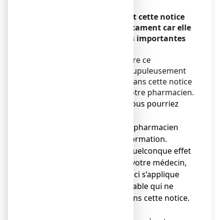
Veuillez lire attentivement cette notice
avant de prendre ce médicament car elle
contient des informations importantes
pour vous.
Vous devez toujours prendre ce
médicament en suivant scrupuleusement
les informations fournies dans cette notice
ou par votre médecin ou votre pharmacien.
● Gardez cette notice. Vous pourriez
avoir besoin de la relire.
● Adressez-vous à votre pharmacien
pour tout conseil ou information.
● Si vous ressentez un quelconque effet
indésirable, parlez-en à votre médecin,
ou votre pharmacien. Ceci s’applique
aussi à tout effet indésirable qui ne
serait pas mentionné dans cette notice.
Voir rubrique 4.