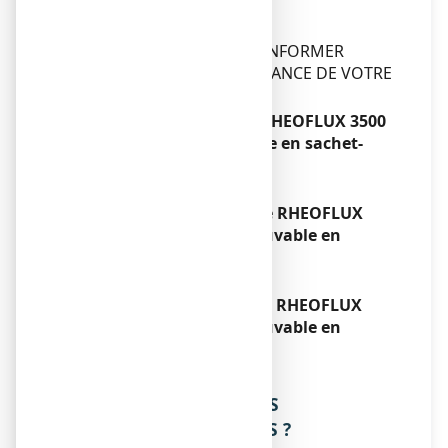
MEDECIN.
Durée du traitement
DANS TOUS LES CAS SE CONFORMER
STRICTEMENT A L’ORDONNANCE DE VOTRE
MEDECIN.
Si vous avez pris plus de RHEOFLUX 3500
mg, pour solution buvable en sachet-
dose que vous n’auriez dû
Sans objet.
Si vous oubliez de prendre RHEOFLUX
3500 mg, pour solution buvable en
sachet-dose
Sans objet.
Si vous arrêtez de prendre RHEOFLUX
3500 mg, pour solution buvable en
sachet-dose
Sans objet.
4. QUELS SONT LES EFFETS
INDESIRABLES EVENTUELS ?