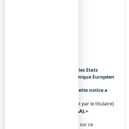
Fabricant
ALKOPHARM
ZAC DE KERNEVEZ
11 RUE RONTGEN
29337 QUIMPER CEDEX
OU
LABORATOIRES MACORS
RUE DES CAILLOTES
ZI PLAINES DES ISLES
89000 AUXERRE
Noms du médicament dans les Etats
membres de l'Espace Economique Européen
Sans objet.
La dernière date à laquelle cette notice a
été révisée est :
[à compléter ultérieurement par le titulaire]
< {MM/AAAA}>< {mois AAAA}.>
Autres
Des informations détaillées sur ce