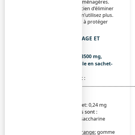
l’égout
ou avec
les ordures ménagères.
Demandez à votre pharmacien d’éliminer
les médicaments que vous n’utilisez plus.
Ces mesures contribueront à protéger
l’environnement.
6. CONTENU DE L’EMBALLAGE ET
AUTRES INFORMATIONS
Ce que contient RHEOFLUX 3500 mg,
poudre pour solution buvable en sachet-
dose
● La substance active est :
Troxérutine.............................................................................
3500,00 mg
Pour un sachet de 7,2525 g
Teneur en sodium par sachet: 0,24 mg
● Les autres composants sont :
Mannitol, arôme orange*, saccharine
sodique
*Composition de l'arôme orange:
gomme