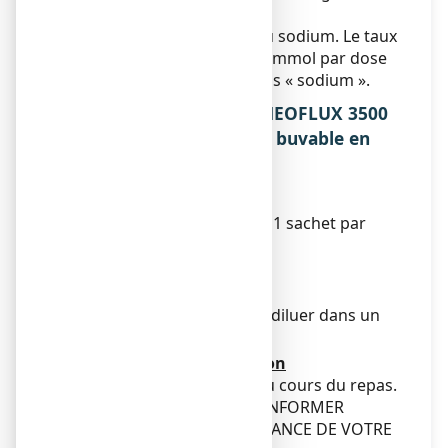
(diarrhée).
Ce médicament contient du sodium. Le taux
de sodium est inférieur à 1 mmol par dose
administrée c’est-à-dire sans « sodium ».
3. COMMENT PRENDRE RHEOFLUX 3500
mg, poudre pour solution buvable en
sachet-dose ?
Posologie
La posologie usuelle est de 1 sachet par
jour.
Mode d’administration
Voie orale.
Le contenu du sachet est à diluer dans un
verre d'eau.
Fréquence d’administration
A prendre de préférence au cours du repas.
DANS TOUS LES CAS SE CONFORMER
STRICTEMENT A L’ORDONNANCE DE VOTRE