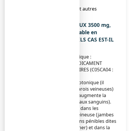
dose ?
6. Contenu de l’emballage et autres
informations.
1. QU’EST-CE QUE RHEOFLUX 3500 mg,
poudre pour solution buvable en
sachet-dose ET DANS QUELS CAS EST-IL
UTILISE ?
Classe pharmacothérapeutique :
VASCULOPROTECTEUR/MEDICAMENT
AGISSANT SUR LES CAPILLAIRES (C05CA04 :
système cardiovasculaire)
Ce médicament est un veinotonique (il
augmente la tonicité des parois veineuses)
et un vasculoprotecteur (il augmente la
résistance des petits vaisseaux sanguins).
Ce médicament est indiqué dans les
troubles de la circulation veineuse (jambes
lourdes, douleurs, sensations pénibles dites
"impatiences" lors du coucher) et dans la