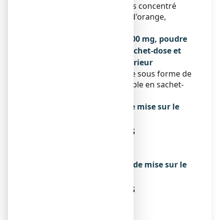
arabique, maltodextrine, jus concentré
d'orange, huile essentielle d'orange,
butylhydroxyanisole.
Qu’est-ce que RHEOFLUX 3500 mg, poudre
pour solution buvable en sachet-dose et
contenu de l’emballage extérieur
Ce médicament se présente sous forme de
poudre pour solution buvable en sachet-
dose. Boîte de 10 sachets.
Titulaire de l’autorisation de mise sur le
marché
ETHYX PHARMACEUTICALS
19 RUE DUQUESNE
69006 LYON
Exploitant de l’autorisation de mise sur le
marché
ETHYX PHARMACEUTICALS
19 RUE DUQUESNE
69006 LYON