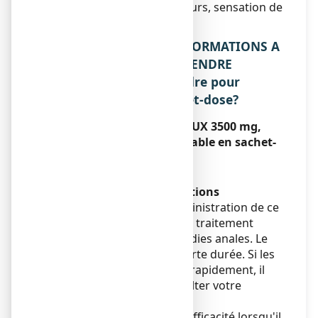
crise hémorroïdaire (douleurs, sensation de
congestion).
2. QUELLES SONT LES INFORMATIONS A
CONNAITRE AVANT DE PRENDRE
RHEOFLUX 3500 mg, poudre pour
solution buvable en sachet-dose?
Ne prenez jamais RHEOFLUX 3500 mg,
poudre pour solution buvable en sachet-
dose :
Sans objet.
Avertissements et précautions
Crise hémorroïdaire : l'administration de ce
produit ne dispense pas du traitement
spécifique des autres maladies anales. Le
traitement doit être de courte durée. Si les
symptômes ne cèdent pas rapidement, il
est indispensable de consulter votre
médecin.
Ce traitement a toute son efficacité lorsqu'il