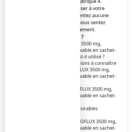
dans cette notice. Voir rubrique 4.
● Vous devez vous adresser à votre
médecin si vous ne ressentez aucune
amélioration ou si vous vous sentez
moins bien après le traitement.
Que contient cette notice ?
1. Qu'est-ce que RHEOFLUX 3500 mg,
poudre pour solution buvable en sachet-
dose et dans quels cas est-il utilisé ?
2. Quelles sont les informations à connaître
avant de prendre RHEOFLUX 3500 mg,
poudre pour solution buvable en sachet-
dose?
3. Comment prendre RHEOFLUX 3500 mg,
poudre pour solution buvable en sachet-
dose?
4. Quels sont les effets indésirables
éventuels ?
5. Comment conserver RHEOFLUX 3500 mg,
poudre pour solution buvable en sachet-