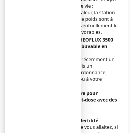
est associé à une hygiène de vie :
l'exposition au soleil, à la chaleur, la station
debout prolongée, l'excès de poids sont à
éviter, la marche à pied et éventuellement le
port de bas adaptés sont favorables.
Autres médicaments et RHEOFLUX 3500
mg, poudre pour solution buvable en
sachet-dose
Si vous prenez ou avez pris récemment un
autre médicament, y compris un
médicament obtenu sans ordonnance,
parlez-en à votre médecin ou à votre
pharmacien.
RHEOFLUX 3500 mg, poudre pour
solution buvable en sachet-dose avec des
aliments et boissons
Sans objet.
Grossesse, allaitement et fertilité
Si vous êtes enceinte ou que vous allaitez, si