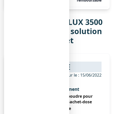
sachets de 7,25 g de poudre
remboursable
Notice de RHEOFLUX 3500
mg, poudre pour solution
buvable en sachet
NOTICE
ANSM - Mis à jour le : 15/06/2022
Dénomination du médicament
RHEOFLUX 3500 mg, poudre pour
solution buvable en sachet-dose
Troxérutine