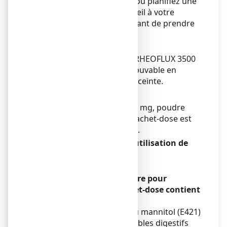
vous pensez être enceinte ou planifiez une
grossesse, demandez conseil à votre
médecin ou pharmacien avant de prendre
ce médicament.
Grossesse
Vous ne devez pas utiliser RHEOFLUX 3500
mg, poudre pour solution buvable en
sachet-dose si vous êtes enceinte.
Allaitement
La prise de RHEOFLUX 3500 mg, poudre
pour solution buvable en sachet-dose est
déconseillée si vous allaitez.
Conduite de véhicules et utilisation de
machines
Sans objet.
RHEOFLUX 3500 mg, poudre pour
solution buvable en sachet-dose contient
du mannitol.
Ce médicament contient du mannitol (E421)
et peut provoquer des troubles digestifs