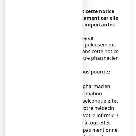
Encadré
Veuillez lire attentivement cette notice
avant de prendre ce médicament car elle
contient des informations importantes
pour vous.
Vous devez toujours prendre ce
médicament en suivant scrupuleusement
les informations fournies dans cette notice
ou par votre médecin ou votre pharmacien
ou votre infirmier/ère.
● Gardez cette notice. Vous pourriez
avoir besoin de la relire.
● Adressez-vous à votre pharmacien
pour tout conseil ou information.
● Si vous ressentez un quelconque effet
indésirable, parlez-en à votre médecin
ou votre pharmacien ou votre infirmier/
ère. Ceci s’applique aussi à tout effet
indésirable qui ne serait pas mentionné