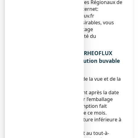
(ANSM) et réseau des Centres Régionaux de
Pharmacovigilance - Site internet:
www.signalement-sante.gouv.fr
En signalant les effets indésirables, vous
contribuez à fournir davantage
d’informations sur la sécurité du
médicament.
5. COMMENT CONSERVER RHEOFLUX
3500 mg, poudre pour solution buvable
en sachet-dose ?
Tenir ce médicament hors de la vue et de la
portée des enfants.
N’utilisez pas ce médicament après la date
de péremption indiquée sur l’emballage
après EXP. La date de péremption fait
référence au dernier jour de ce mois.
A conserver à une température inférieure à
25°C.
Ne jetez aucun médicament au tout-à-