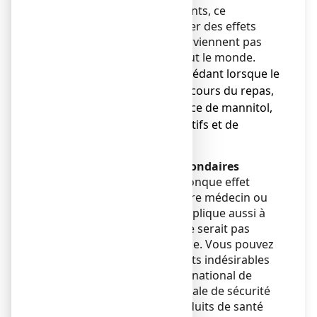
Comme tous les médicaments, ce
médicament peut provoquer des effets
indésirables, mais ils ne surviennent pas
systématiquement chez tout le monde.
● rares cas de nausées cédant lorsque le
médicament est pris au cours du repas,
● en raison de la présence de mannitol,
risque de troubles digestifs et de
diarrhée
Déclaration des effets secondaires
Si vous ressentez un quelconque effet
indésirable, parlez-en à votre médecin ou
votre pharmacien. Ceci s’applique aussi à
tout effet indésirable qui ne serait pas
mentionné dans cette notice. Vous pouvez
également déclarer les effets indésirables
directement via le système national de
déclaration : Agence nationale de sécurité
du médicament et des produits de santé