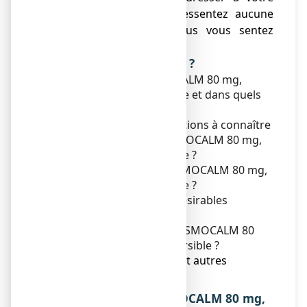
médecin si vous ne ressentez aucune
amélioration ou si vous vous sentez
moins bien.
Que contient cette notice ?
1. Qu'est-ce que SPASMOCALM 80 mg,
comprimé orodispersible et dans quels
cas est-il utilisé ?
2. Quelles sont les informations à connaître
avant de prendre SPASMOCALM 80 mg,
comprimé orodispersible ?
3. Comment prendre SPASMOCALM 80 mg,
comprimé orodispersible ?
4. Quels sont les effets indésirables
éventuels ?
5. Comment conserver SPASMOCALM 80
mg, comprimé orodispersible ?
6. Contenu de l’emballage et autres
informations.
1. QU’EST-CE QUE SPASMOCALM 80 mg,