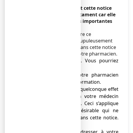
Veuillez lire attentivement cette notice
avant de prendre ce médicament car elle
contient des informations importantes
pour vous.
Vous devez toujours prendre ce
médicament en suivant scrupuleusement
les informations fournies dans cette notice
ou par votre médecin ou votre pharmacien.
● Gardez cette notice. Vous pourriez
avoir besoin de la relire.
● Adressez-vous à votre pharmacien
pour tout conseil ou information.
● Si vous ressentez un quelconque effet
indésirable, parlez-en à votre médecin
ou à votre pharmacien. Ceci s’applique
aussi à tout effet indésirable qui ne
serait pas mentionné dans cette notice.
Voir rubrique 4.
● Vous devez vous adresser à votre