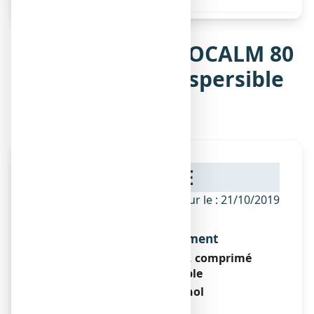
Notice de SPASMOCALM 80
mg, comprimé dispersible
et orodispersible
NOTICE
ANSM - Mis à jour le : 21/10/2019
Dénomination du médicament
SPASMOCALM 80 mg, comprimé
orodispersible
Phloroglucinol
Encadré