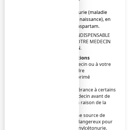
Composition),
● en cas de phénylcétonurie (maladie
héréditaire dépistée à la naissance), en
raison de la présence d'aspartam.
EN CAS DE DOUTE, IL EST INDISPENSABLE
DE DEMANDER L’AVIS DE VOTRE MEDECIN
OU DE VOTRE PHARMACIEN.
Avertissements et précautions
Adressez-vous à votre médecin ou à votre
pharmacien avant de prendre
SPASMOCALM 80 mg, comprimé
orodispersible.
Si vous présentez une intolérance à certains
sucres, contactez votre médecin avant de
prendre ce médicament, en raison de la
présence de lactose.
Ce médicament contient une source de
phénylalanine, il peut être dangereux pour
les patients atteints de phénylcétonurie.