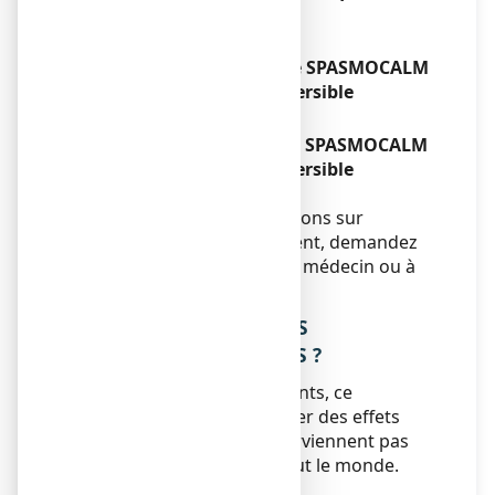
n’auriez dû
Sans objet.
Si vous oubliez de prendre SPASMOCALM
80 mg, comprimé orodispersible
Sans objet.
Si vous arrêtez de prendre SPASMOCALM
80 mg, comprimé orodispersible
Sans objet.
Si vous avez d’autres questions sur
l’utilisation de ce médicament, demandez
plus d’informations à votre médecin ou à
votre pharmacien.
4. QUELS SONT LES EFFETS
INDESIRABLES EVENTUELS ?
Comme tous les médicaments, ce
médicament peut provoquer des effets
indésirables, mais ils ne surviennent pas
systématiquement chez tout le monde.
Très rare :