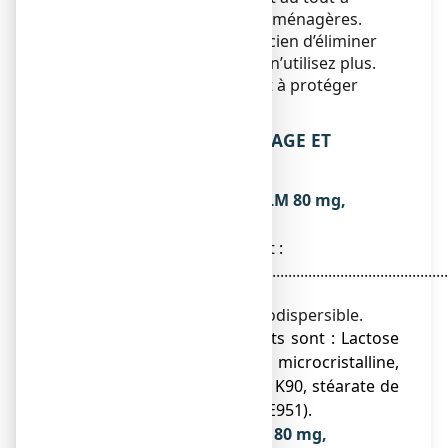
l’égout
ou avec
les ordures ménagères.
Demandez à votre pharmacien d’éliminer
les médicaments que vous n’utilisez plus.
Ces mesures contribueront à protéger
l’environnement.
6. CONTENU DE L’EMBALLAGE ET
AUTRES INFORMATIONS
Ce que contient SPASMOCALM 80 mg,
comprimé orodispersible
● La substance active est :
Phloroglucinol...................................................................
80 mg
Pour un comprimé orodispersible.
● Les autres composants sont : Lactose
monohydraté, cellulose microcristalline,
crospovidone, povidone K90, stéarate de
magnésium, aspartam (E951).
Qu’est-ce que SPASMOCALM 80 mg,