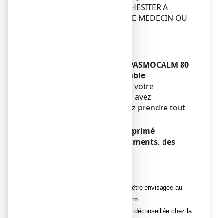
EN CAS DE DOUTE, NE PAS HESITER A
DEMANDER L’AVIS DE VOTRE MEDECIN OU
DE VOTRE PHARMACIEN.
Enfants
Sans objet.
Autres médicaments et SPASMOCALM 80
mg, comprimé orodispersible
Informez votre médecin ou votre
pharmacien si vous prenez, avez
récemment pris ou pourriez prendre tout
autre médicament.
SPASMOCALM 80 mg, comprimé
orodispersible avec des aliments, des
boissons et de l’alcool
Sans objet.
Grossesse et allaitement
L'utilisation de ce médicament ne doit être envisagée au
cours de la grossesse que si nécessaire.
L'administration de ce médicament est déconseillée chez la