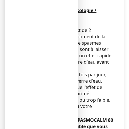
doute.
Mode d'administration / Posologie /
Fréquence d'administration
Voie orale.
Chez l'adulte
, la posologie est de 2
comprimés, à prendre au moment de la
crise, à renouveler en cas de spasmes
importants. Les comprimés sont à laisser
fondre sous la langue pour un effet rapide
ou à dissoudre dans un verre d'eau avant
ingestion.
Chez l'enfant
: 1 comprimé 2 fois par jour,
après dissolution dans un verre d'eau.
Si vous avez l'impression que l'effet de
SPASMOCALM 80 mg, comprimé
orodispersible est trop fort ou trop faible,
consultez votre médecin ou votre
pharmacien.
Si vous avez pris plus de SPASMOCALM 80
mg, comprimé orodispersible que vous