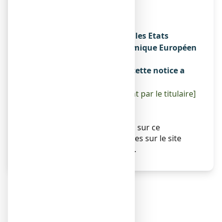
RUE DES CAILLOTTES
ZI PLAINE DES ISLES
89000 AUXERRE
Noms du médicament dans les Etats
membres de l'Espace Economique Européen
Sans objet.
La dernière date à laquelle cette notice a
été révisée est :
[à compléter ultérieurement par le titulaire]
Autres
Sans objet.
Des informations détaillées sur ce
médicament sont disponibles sur le site
Internet de l’ANSM (France).