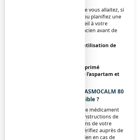
femme qui allaite.
Si vous êtes enceinte ou que vous allaitez, si
vous pensez être enceinte ou planifiez une
grossesse, demandez conseil à votre
médecin ou à votre pharmacien avant de
prendre ce médicament.
Conduite de véhicules et utilisation de
machines
Sans objet.
SPASMOCALM 80 mg, comprimé
orodispersible contient de l’aspartam et
du lactose.
3. COMMENT PRENDRE SPASMOCALM 80
mg, comprimé orodispersible ?
Veillez à toujours prendre ce médicament
en suivant exactement les instructions de
cette notice ou les indications de votre
médecin ou pharmacien. Vérifiez auprès de
votre médecin ou pharmacien en cas de