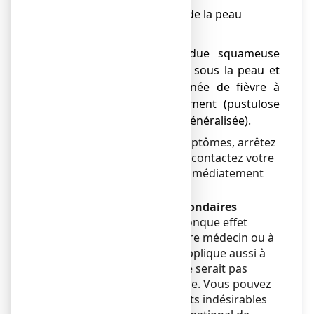
● Réactions allergiques de la peau
Fréquence indéterminée :
● une éruption étendue squameuse
rouge avec des masses sous la peau et
des cloques accompagnée de fièvre à
l’instauration du traitement (pustulose
exanthématique aiguë généralisée).
Si vous développez ces symptômes, arrêtez
d’utiliser ce médicament et contactez votre
généraliste ou consultez immédiatement
un médecin.
Déclaration des effets secondaires
Si vous ressentez un quelconque effet
indésirable, parlez-en à votre médecin ou à
votre pharmacien.. Ceci s’applique aussi à
tout effet indésirable qui ne serait pas
mentionné dans cette notice. Vous pouvez
également déclarer les effets indésirables