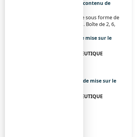
comprimé orodispersible et contenu de
l’emballage extérieur
Ce médicament se présente sous forme de
comprimés orodispersibles. Boîte de 2, 6,
10, 12, 18, 20 ou 30.
Titulaire de l’autorisation de mise sur le
marché
COOPERATION PHARMACEUTIQUE
FRANCAISE
PLACE LUCIEN AUVERT
77020 MELUN CEDEX
Exploitant de l’autorisation de mise sur le
marché
COOPERATION PHARMACEUTIQUE
FRANCAISE
PLACE LUCIEN AUVERT
77020 MELUN CEDEX
Fabricant
LABORATOIRES MACORS