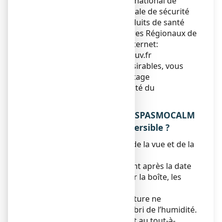
directement via le système national de
déclaration : Agence nationale de sécurité
du médicament et des produits de santé
(ANSM) et réseau des Centres Régionaux de
Pharmacovigilance - Site internet:
www.signalement-sante.gouv.fr
En signalant les effets indésirables, vous
contribuez à fournir davantage
d’informations sur la sécurité du
médicament.
5. COMMENT CONSERVER SPASMOCALM
80 mg, comprimé orodispersible ?
Tenir ce médicament hors de la vue et de la
portée des enfants.
N’utilisez pas ce médicament après la date
de péremption indiquée sur la boîte, les
plaquettes.
A conserver à une température ne
dépassant pas + 30°C°, à l’abri de l’humidité.
Ne jetez aucun médicament au tout-à-