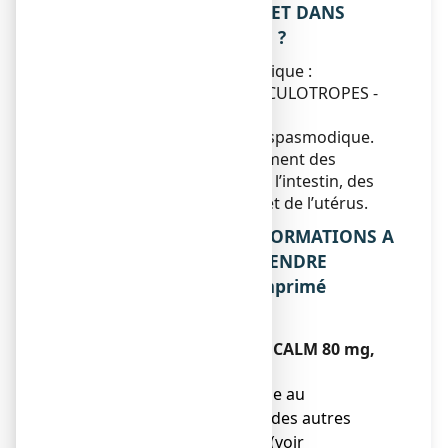
comprimé orodispersible ET DANS
QUELS CAS EST-IL UTILISE ?
Classe pharmacothérapeutique :
ANTISPASMODIQUES MUSCULOTROPES -
code ATC : A03AX12
Ce médicament est un antispasmodique.
Il est indiqué dans le traitement des
douleurs spasmodiques de l’intestin, des
voies biliaires, de la vessie et de l’utérus.
2. QUELLES SONT LES INFORMATIONS A
CONNAITRE AVANT DE PRENDRE
SPASMOCALM 80 mg, comprimé
orodispersible ?
Ne prenez jamais SPASMOCALM 80 mg,
comprimé orodispersible :
● en cas d’allergie connue au
phloroglucinol ou à l'un des autres
composants du produit (voir