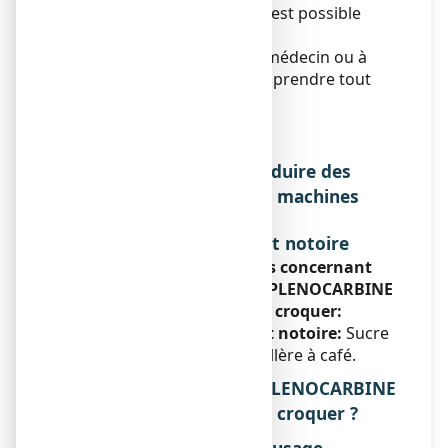
La prise de ce médicament est possible
pendant l'allaitement.
Demandez conseil à votre médecin ou à
votre pharmacien avant de prendre tout
médicament.
Sportifs
Sans objet.
Effets sur l'aptitude à conduire des
véhicules ou à utiliser des machines
Sans objet.
Liste des excipients à effet notoire
Informations importantes concernant
certains composants de SPLENOCARBINE
17 POUR CENT, granulés à croquer:
Liste des excipients à effet notoire:
Sucre
(saccharose): 4,15 g par cuillère à café.
3. COMMENT PRENDRE SPLENOCARBINE
17 POUR CENT, granulés à croquer ?