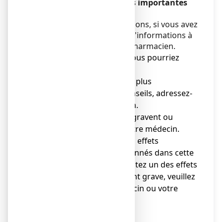
contient des informations importantes
pour votre traitement.
Si vous avez d'autres questions, si vous avez
un doute, demandez plus d'informations à
votre médecin ou à votre pharmacien.
● Gardez cette notice, vous pourriez
avoir besoin de la relire.
● Si vous avez besoin de plus
d'informations et de conseils, adressez-
vous à votre pharmacien.
● Si les symptômes s'aggravent ou
persistent, consultez votre médecin.
● Si vous remarquez des effets
indésirables non mentionnés dans cette
notice, ou si vous ressentez un des effets
mentionnés comme étant grave, veuillez
en informer votre médecin ou votre
pharmacien.
Sommaire notice