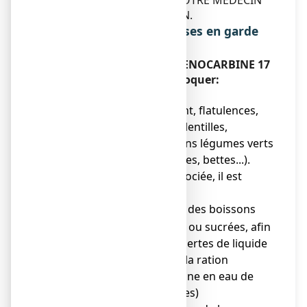
DE DEMANDER L'AVIS DE VOTRE MEDECIN
OU DE VOTRE PHARMACIEN.
Précautions d'emploi ; mises en garde
spéciales
Faites attention avec SPLENOCARBINE 17
POUR CENT, granulés à croquer:
Précautions d'emploi
● En cas de ballonnement, flatulences,
éviter les légumes secs (lentilles,
flageolets, pois...), certains légumes verts
(choux, choux de Bruxelles, bettes...).
● En cas de diarrhée associée, il est
nécessaire de:
se réhydrater
par des boissons
o
abondantes, salées ou sucrées, afin
de compenser les pertes de liquide
dues à la diarrhée (la ration
quotidienne moyenne en eau de
l'adulte est de 2 litres)