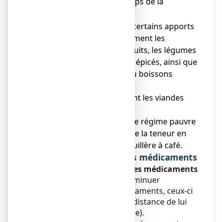
s'alimenter
le temps de la
o
diarrhée,
■ en excluant certains apports
et particulièrement les
crudités, les fruits, les légumes
verts, les plats épicés, ainsi que
les aliments ou boissons
glacés.
■ en privilégiant les viandes
grillées, le riz.
● En cas de diabète ou de régime pauvre
en sucre, tenir compte de la teneur en
saccharose: 4,15 g par cuillère à café.
Interactions avec d'autres médicaments
Prise ou utilisation d'autres médicaments
Ce médicament pouvant diminuer
l'absorption d'autres médicaments, ceux-ci
doivent être administrés à distance de lui
(plus de 2 heures, si possible).