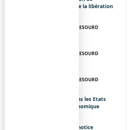
fabrication responsable de la libération
des lots, si différent
Titulaire
LABORATOIRES GABRIEL LESOURD
6, RUE SAINT-ISAURE
75018 PARIS
Exploitant
LABORATOIRES GABRIEL LESOURD
6, RUE SAINT-ISAURE
75018 PARIS
Fabricant
LABORATOIRES GABRIEL LESOURD
6, RUE SAINT-ISAURE
75018 PARIS
Noms du médicament dans les Etats
membres de l'Espace Economique
Européen
Sans objet.
Date d’approbation de la notice