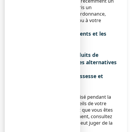
Si vous prenez ou avez pris récemment un
autre médicament, y compris un
médicament obtenu sans ordonnance,
parlez-en à votre médecin ou à votre
pharmacien.
Interactions avec les aliments et les
boissons
Sans objet.
Interactions avec les produits de
phytothérapie ou thérapies alternatives
Sans objet.
Utilisation pendant la grossesse et
l'allaitement
Grossesse et allaitement
Ce médicament ne sera utilisé pendant la
grossesse que sur les conseils de votre
médecin. Si vous découvrez que vous êtes
enceinte pendant le traitement, consultez
votre médecin car lui seul peut juger de la
nécessité de le poursuivre.