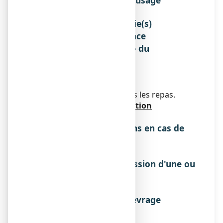
Instructions pour un bon usage
Sans objet.
Posologie, Mode et/ou voie(s)
d'administration, Fréquence
d'administration et Durée du
traitement
Posologie
Réservé à l'adulte
1 à 3 cuillerées à café, après les repas.
Mode et voie d'administration
Voie orale.
Symptômes et instructions en cas de
surdosage
Sans objet.
Instructions en cas d'omission d'une ou
de plusieurs doses
Sans objet.
Risque de syndrome de sevrage
Sans objet.