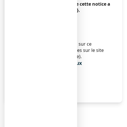
La dernière date à laquelle cette notice a
été approuvée est le {date}.
AMM sous circonstances
exceptionnelles
Sans objet.
Informations Internet
Des informations détaillées sur ce
médicament sont disponibles sur le site
Internet de l’Afssaps (France).
Informations réservées aux
professionnels de santé
Sans objet.
Autres
Sans objet.