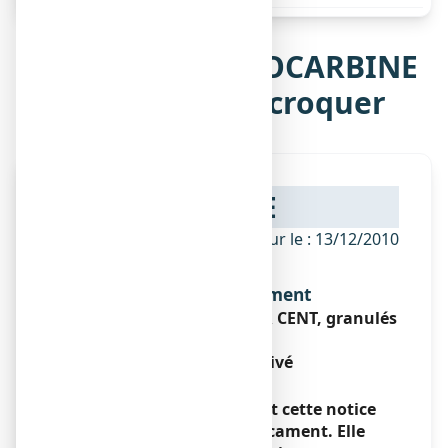
Notice de SPLENOCARBINE
17 %, granulés à croquer
NOTICE
ANSM - Mis à jour le : 13/12/2010
Dénomination du médicament
SPLENOCARBINE 17 POUR CENT, granulés
à croquer
Charbon activé
Encadré
Veuillez lire attentivement cette notice
avant de prendre ce médicament. Elle