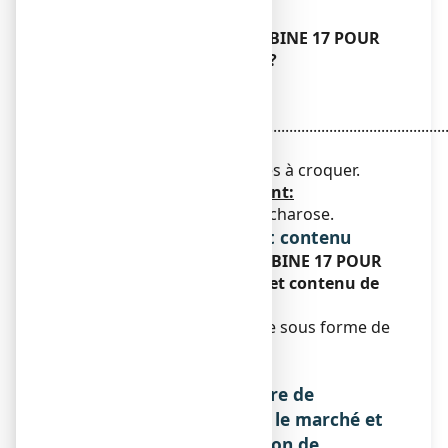
et des excipients
Que contient SPLENOCARBINE 17 POUR
CENT, granulés à croquer ?
La substance active est:
Charbon activé
...............................................................................................
17,00 g
Pour 100 g de granulés à croquer.
Les autres composants sont:
Huile essentielle d'anis, saccharose.
Forme pharmaceutique et contenu
Qu'est-ce que SPLENOCARBINE 17 POUR
CENT, granulés à croquer et contenu de
l'emballage extérieur ?
Ce médicament se présente sous forme de
granulés à croquer.
Sachet de 100 g.
Nom et adresse du titulaire de
l'autorisation de mise sur le marché et
du titulaire de l'autorisation de