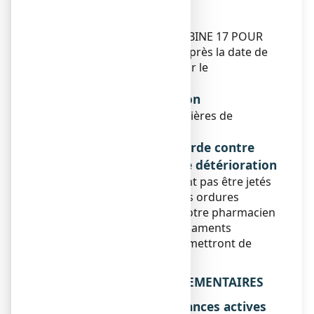
enfants
Date de péremption
Ne pas utiliser SPLENOCARBINE 17 POUR
CENT, granulés à croquer après la date de
péremption mentionnée sur le
conditionnement extérieur.
Conditions de conservation
Pas de précautions particulières de
conservation.
Si nécessaire, mises en garde contre
certains signes visibles de détérioration
Les médicaments ne doivent pas être jetés
au tout à l'égout ou avec les ordures
ménagères. Demandez à votre pharmacien
ce qu'il faut faire des médicaments
inutilisés. Ces mesures permettront de
protéger l'environnement.
6. INFORMATIONS SUPPLEMENTAIRES
Liste complète des substances actives