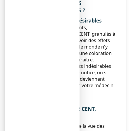
4. QUELS SONT LES EFFETS
INDESIRABLES EVENTUELS ?
Description des effets indésirables
Comme tous les médicaments,
SPLENOCARBINE 17 POUR CENT, granulés à
croquer est susceptible d'avoir des effets
indésirables, bien que tout le monde n'y
soit pas sujet, notamment, une coloration
foncée des selles peut apparaître.
Si vous remarquez des effets indésirables
non mentionnés dans cette notice, ou si
certains effets indésirables deviennent
graves, veuillez en informer votre médecin
ou votre pharmacien.
5. COMMENT CONSERVER
SPLENOCARBINE 17 POUR CENT,
granulés à croquer ?
Tenir hors de la portée et de la vue des