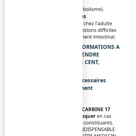
ADSORBANT INTESTINAL.
(A: appareil digestif et métabolisme).
Indications thérapeutiques
Ce médicament est indiqué chez l'adulte
dans le traitement des digestions difficiles
notamment avec ballonnement intestinal.
2. QUELLES SONT LES INFORMATIONS A
CONNAITRE AVANT DE PRENDRE
SPLENOCARBINE 17 POUR CENT,
granulés à croquer ?
Liste des informations nécessaires
avant la prise du médicament
Sans objet.
Contre-indications
Ne prenez jamais SPLENOCARBINE 17
POUR CENT, granulés à croquer
en cas
d'allergie connue à l'un des constituants.
EN CAS DE DOUTE, IL EST INDISPENSABLE