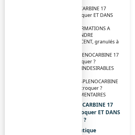
Dans cette notice :
1. QU'EST-CE QUE SPLENOCARBINE 17
POUR CENT, granulés à croquer ET DANS
QUELS CAS EST-IL UTILISE ?
2. QUELLES SONT LES INFORMATIONS A
CONNAITRE AVANT DE PRENDRE
SPLENOCARBINE 17 POUR CENT, granulés à
croquer ?
3. COMMENT PRENDRE SPLENOCARBINE 17
POUR CENT, granulés à croquer ?
4. QUELS SONT LES EFFETS INDESIRABLES
EVENTUELS ?
5. COMMENT CONSERVER SPLENOCARBINE
17 POUR CENT, granulés à croquer ?
6. INFORMATIONS SUPPLEMENTAIRES
1. QU'EST-CE QUE SPLENOCARBINE 17
POUR CENT, granulés à croquer ET DANS
QUELS CAS EST-IL UTILISE ?
Classe pharmacothérapeutique