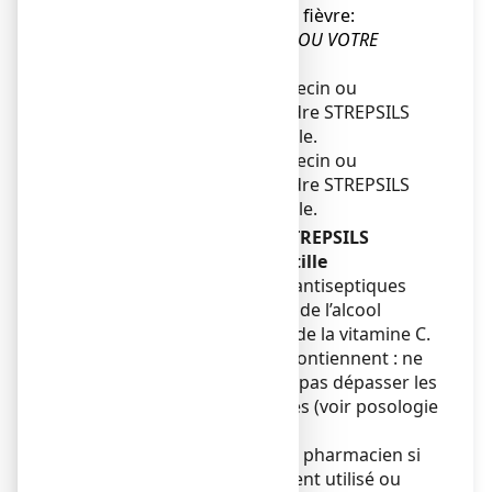
des lésions, d'apparition de fièvre:
CONSULTEZ VOTRE MÉDECIN OU VOTRE
PHARMACIEN
.
Adressez-vous à votre médecin ou
pharmacien avant de prendre STREPSILS
ORANGE VITAMINE C, pastille.
Adressez-vous à votre médecin ou
pharmacien avant de prendre STREPSILS
ORANGE VITAMINE C, pastille.
Autres médicaments et STREPSILS
ORANGE VITAMINE C, pastille
Ce médicament contient 2 antiseptiques
locaux (l’amylmétacrésol et de l’alcool
dichloro-2,4 benzylique) et de la vitamine C.
D’autres médicaments en contiennent : ne
les associez pas, afin de ne pas dépasser les
doses maximales conseillées (voir posologie
et mode d’administration).
Informez votre médecin ou pharmacien si
vous utilisez, avez récemment utilisé ou