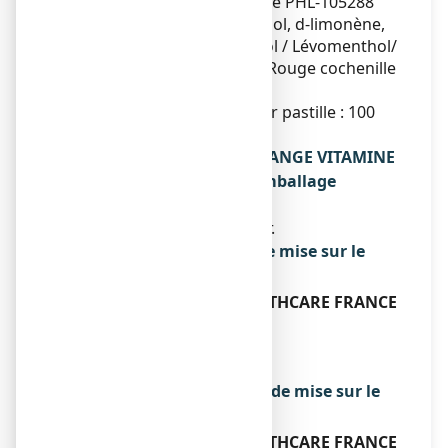
tartrique / Arôme orange PHL-105288
(citral, citronellol, géraniol, d-limonène,
linalol) / Propylène glycol / Lévomenthol/
Jaune orangé S (E110) / Rouge cochenille
A (E124)
Teneur en vitamine C par pastille : 100
mg par pastille
Qu’est-ce que STREPSILS ORANGE VITAMINE
C, pastille et contenu de l’emballage
extérieur
Boîte de 24 pastilles à sucer.
Titulaire de l’autorisation de mise sur le
marché
RECKITT BENCKISER HEALTHCARE
FRANCE
38 RUE VICTOR BASCH
CS 11018
91305 MASSY CEDEX
Exploitant de l’autorisation de mise sur le
marché
RECKITT BENCKISER HEALTHCARE
FRANCE