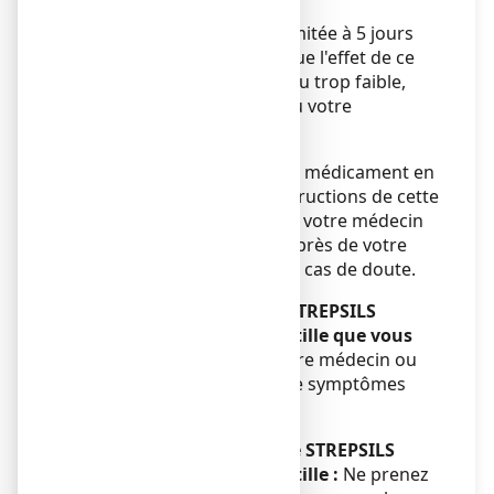
distance des repas.
La durée d'utilisation est limitée à 5 jours
Si vous avez l'impression que l'effet de ce
médicament est trop fort ou trop faible,
consultez votre médecin ou votre
pharmacien.
Veillez à toujours utiliser ce médicament en
suivant exactement les instructions de cette
notice ou les indications de votre médecin
ou pharmacien. Vérifiez auprès de votre
médecin ou pharmacien en cas de doute.
Si vous avez pris plus de STREPSILS
ORANGE VITAMINE C, pastille que vous
n’auriez dû :
Consultez votre médecin ou
votre pharmacien en cas de symptômes
anormaux.
Si vous oubliez de prendre STREPSILS
ORANGE VITAMINE C, pastille :
Ne prenez