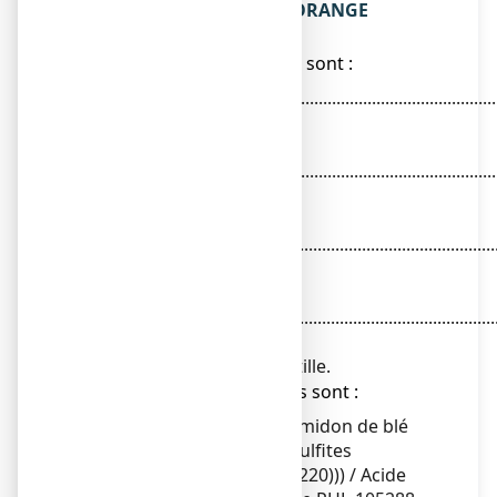
Ce que contient STREPSILS ORANGE
VITAMINE C, pastille
● Les substances actives sont :
Amylmétacrésol................................................................
0,6000 mg
Alcool dichloro-2,4
benzylique......................................................................
1,2000 mg
Acide
ascorbique.......................................................................
33,5000 mg
Ascorbate de
sodium............................................................................
74,9000 mg
Pour une pastille.
● Les autres composants sont :
Saccharose / Glucose (amidon de blé
(contenant du gluten), sulfites
(anhydride sulfureux (E 220))) / Acide