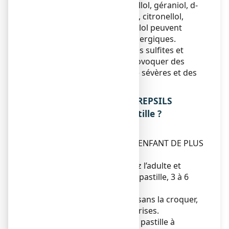
contenant du citral, citronellol, géraniol, d-
limonène et linalol. Le citral, citronellol,
géraniol, d-limonène et linalol peuvent
provoquer des réactions allergiques.
Ce médicament contient des sulfites et
peut, dans de rares cas, provoquer des
réactions d’hypersensibilité sévères et des
bronchospasmes.
3. COMMENT UTILISER STREPSILS
ORANGE VITAMINE C, pastille ?
Posologie
RESERVE A L'ADULTE ET A L'ENFANT DE PLUS
DE 6 ANS
La dose recommandée chez l’adulte et
l’enfant de plus de 6 ans : 1 pastille, 3 à 6
fois par jour.
Sucer lentement la pastille sans la croquer,
ni l'avaler en espaçant les prises.
Il est préférable de sucer la pastille à