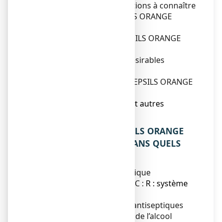
2. Quelles sont les informations à connaître
avant d’utiliser STREPSILS ORANGE
VITAMINE C, pastille ?
3. Comment utiliser STREPSILS ORANGE
VITAMINE C, pastille ?
4. Quels sont les effets indésirables
éventuels ?
5. Comment conserver STREPSILS ORANGE
VITAMINE C, pastille ?
6. Contenu de l’emballage et autres
informations.
1. QU’EST-CE QUE STREPSILS ORANGE
VITAMINE C, pastille ET DANS QUELS
CAS EST-IL UTILISE ?
Classe pharmacothérapeutique
Antiseptique local - code ATC :
R : système
respiratoire
Ce médicament contient 2 antiseptiques
locaux (l’amylmétacrésol et de l’alcool