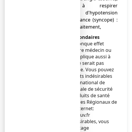
de difficultés à respirer
(bronchospasmes) ou d'hypotension
avec perte de connaissance (syncope) :
dans ce cas, arrêtez le traitement,
Déclaration des effets secondaires
Si vous ressentez un quelconque effet
indésirable, parlez-en à votre médecin ou
votre pharmacien. Ceci s’applique aussi à
tout effet indésirable qui ne serait pas
mentionné dans cette notice. Vous pouvez
également déclarer les effets indésirables
directement via le système national de
déclaration : Agence nationale de sécurité
du médicament et des produits de santé
(ANSM) et réseau des Centres Régionaux de
Pharmacovigilance - Site internet:
www.signalement-sante.gouv.fr
En signalant les effets indésirables, vous
contribuez à fournir davantage