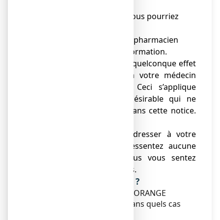
médecin.
● Gardez cette notice. Vous pourriez
avoir besoin de la relire.
● Adressez-vous à votre pharmacien
pour tout conseil ou information.
● Si vous ressentez un quelconque effet
indésirable, parlez-en à votre médecin
ou votre pharmacien. Ceci s’applique
aussi à tout effet indésirable qui ne
serait pas mentionné dans cette notice.
Voir rubrique 4.
● Vous devez vous adresser à votre
médecin si vous ne ressentez aucune
amélioration ou si vous vous sentez
moins bien après 3 jours.
Que contient cette notice ?
1. Qu'est-ce que STREPSILS ORANGE
VITAMINE C, pastille et dans quels cas
est-il utilisé ?