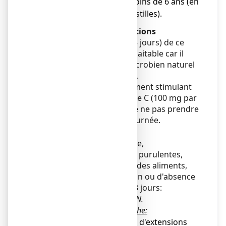
● Chez les enfants de moins de 6 ans (en
raison de la taille des pastilles).
Avertissements et précautions
L'usage prolongé (plus de 5 jours) de ce
médicament n'est pas souhaitable car il
peut modifier l’équilibre microbien naturel
de la bouche et de la gorge.
En raison d’un effet légèrement stimulant
dû à la présence de vitamine C (100 mg par
pastille), il est préférable de ne pas prendre
ce médicament en fin de journée.
Mal de gorge
En cas de survenue de fièvre,
d'expectorations (crachats) purulentes,
d'une gêne à la déglutition des aliments,
comme en cas d'aggravation ou d'absence
d'amélioration au bout de 3 jours:
CONSULTEZ VOTRE
MÉDECIN.
Aphtes, petites plaies de la bouche:
En cas de lésions étendues, d'extensions