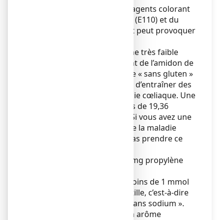
Ce médicament contient 2 agents colorant
azoïque, du jaune orangé S (E110) et du
rouge cochenille A (E124) et peut provoquer
des réactions allergiques.
Ce médicament contient une très faible
teneur en gluten (provenant de l’amidon de
blé). Il est considéré comme « sans gluten »
et est donc peu susceptible d’entraîner des
problèmes en cas de maladie cœliaque. Une
pastille ne contient pas plus de 19,36
microgrammes de gluten. Si vous avez une
allergie au blé (différente de la maladie
cœliaque), vous ne devez pas prendre ce
médicament.
Ce médicament contient 3 mg propylène
glycol par pastille.
Ce médicament contient moins de 1 mmol
(23 mg) de sodium par pastille, c’est-à-dire
qu’il est essentiellement « sans sodium ».
Ce médicament contient un arôme