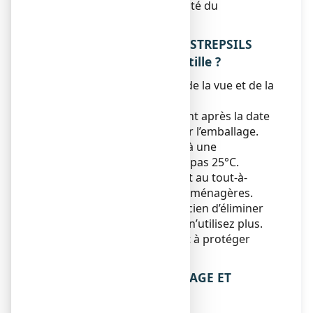
d’informations sur la sécurité du
médicament.
5. COMMENT CONSERVER STREPSILS
ORANGE VITAMINE C, pastille ?
Tenir ce médicament hors de la vue et de la
portée des enfants.
N’utilisez pas ce médicament après la date
de péremption indiquée sur l’emballage.
Conservez ce médicament à une
température ne dépassant pas 25°C.
Ne jetez aucun médicament au tout-à-
l’égout ou avec les ordures ménagères.
Demandez à votre pharmacien d’éliminer
les médicaments que vous n’utilisez plus.
Ces mesures contribueront à protéger
l’environnement.
6. CONTENU DE L’EMBALLAGE ET
AUTRES INFORMATIONS