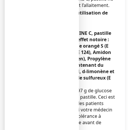
doit pas être utilisé pendant l’allaitement.
Conduite de véhicules et utilisation de
machines
Sans objet.
STREPSILS ORANGE VITAMINE C, pastille
contient des excipients à effet notoire :
Glucose, Saccharose, Jaune orangé S (E
110), Rouge cochenille A (E 124), Amidon
de blé (contenant du gluten), Propylène
glycol, Sodium, Arôme contenant du
citral, citronellol, géraniol, d-limonène et
linalol, Sulfites – anhydride sulfureux (E
220)
Ce médicament contient 0,97 g de glucose
et 1,44 g de saccharose par pastille. Ceci est
à prendre en compte pour les patients
atteints de diabète sucré. Si votre médecin
vous a informé(e) d'une intolérance à
certains sucres, contactez-le avant de
prendre ce médicament.