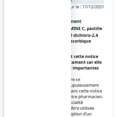
ANSM - Mis à jour le : 17/12/2021
Dénomination du médicament
STREPSILS ORANGE VITAMINE C, pastille
Amylmétacrésol, Alcool dichloro-2,4
benzylique, Acide ascorbique
Encadré
Veuillez lire attentivement cette notice
avant de prendre ce médicament car elle
contient des informations importantes
pour vous.
Vous devez toujours prendre ce
médicament en suivant scrupuleusement
les informations fournies dans cette notice
ou par votre médecin ou votre pharmacien.
Ce médicament est une spécialité
d’automédication, qui peut être utilisée
sans consultation ni prescription d’un