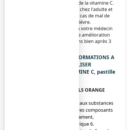
dichloro-2,4 benzylique) et de la vitamine C.
Ce médicament est indiqué chez l'adulte et
l'enfant de plus de 6 ans en cas de mal de
gorge peu intense et sans fièvre.
Vous devez vous adresser à votre médecin
si vous ne ressentez aucune amélioration
ou si vous vous sentez moins bien après 3
jours.
2. QUELLES SONT LES INFORMATIONS A
CONNAITRE AVANT D’UTILISER
STREPSILS ORANGE VITAMINE C, pastille
?
Ne prenez jamais STREPSILS ORANGE
VITAMINE C, pastille :
● Si vous êtes allergique aux substances
actives ou à l’un des autres composants
contenus dans ce médicament,
mentionnés dans la rubrique 6.