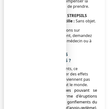
pas de dose double pour compenser la
dose que vous avez oubliée de prendre.
Si vous arrêtez de prendre STREPSILS
ORANGE VITAMINE C, pastille :
Sans objet.
Si vous avez d’autres questions sur
l’utilisation de ce médicament, demandez
plus d’informations à votre médecin ou à
votre pharmacien.
4. QUELS SONT LES EFFETS
INDESIRABLES EVENTUELS ?
Comme tous les médicaments, ce
médicament peut provoquer des effets
indésirables, mais ils ne surviennent pas
systématiquement chez tout le monde.
● Réactions allergiques pouvant se
manifester sous la forme d'éruptions
cutanées, d’urticaire, de gonflements du
visage ou de la gorge (d'angio-œdème),