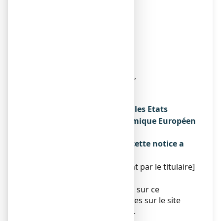
38 RUE VICTOR BASCH
CS 11018
91305 MASSY CEDEX
Fabricant
RB NL BRANDS B.V.
WTC SCHIPHOL AIRPORT,
SCHIPHOL BOULEVARD 207,
1118 BH SCHIPHOL,
PAYS-BAS
Noms du médicament dans les Etats
membres de l'Espace Economique Européen
Sans objet.
La dernière date à laquelle cette notice a
été révisée est :
[à compléter ultérieurement par le titulaire]
Autres
Des informations détaillées sur ce
médicament sont disponibles sur le site
Internet de l’ANSM (France).