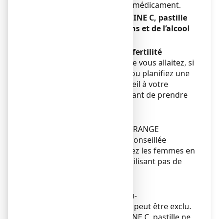
pourriez utiliser tout autre médicament.
STREPSILS ORANGE VITAMINE C, pastille
avec des aliments, boissons et de l’alcool
Sans objet.
Grossesse, allaitement et fertilité
Si vous êtes enceinte ou que vous allaitez, si
vous pensez être enceinte ou planifiez une
grossesse, demandez conseil à votre
médecin ou pharmacien avant de prendre
ce médicament.
Grossesse
L’utilisation de STREPSILS ORANGE
VITAMINE C, pastille est déconseillée
pendant la grossesse et chez les femmes en
âge d’avoir des enfants n’utilisant pas de
contraception.
Allaitement
Un risque pour les nouveau-
nés/nourrissons allaités ne peut être exclu.
STREPSILS ORANGE VITAMINE C, pastille ne