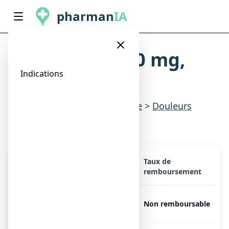
pharman
IA
STRUCTUM 500 mg,
gélule
Indications
Indications
>
Douleurs & fièvre
>
Douleurs
articulaires
Taux de
Présentation
Prix
remboursement
STRUCTUM 500 mg, 120
Libre
Non remboursable
gélules