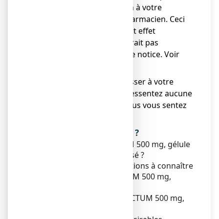
indésirable, parlez-en à votre
médecin ou votre pharmacien. Ceci
s’applique aussi à tout effet
indésirable qui ne serait pas
mentionné dans cette notice. Voir
rubrique 4.
● Vous devez vous adresser à votre
médecin si vous ne ressentez aucune
amélioration ou si vous vous sentez
moins bien.
Que contient cette notice ?
1. Qu’est-ce que STRUCTUM 500 mg, gélule
et dans quels cas est-il utilisé ?
2. Quelles sont les informations à connaître
avant de prendre STRUCTUM 500 mg,
gélule ?
3. Comment prendre STRUCTUM 500 mg,
gélule ?