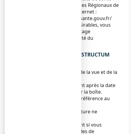
(ANSM) et réseau des Centres Régionaux de
Pharmacovigilance - Site internet :
https://signalement.social-sante.gouv.fr/
En signalant les effets indésirables, vous
contribuez à fournir davantage
d’informations sur la sécurité du
médicament.
5. COMMENT CONSERVER STRUCTUM
500 mg, gélule ?
Tenir ce médicament hors de la vue et de la
portée des enfants.
N’utilisez pas ce médicament après la date
de péremption indiquée sur la boîte.
La date de péremption fait référence au
dernier jour de ce mois.
A conserver à une température ne
dépassant pas 25°C.
N’utilisez pas ce médicament si vous
remarquez des signes visibles de