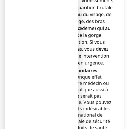
personne sur 1000) sont : vomissements,
rougeurs (érythème), apparition brutale
de gonflements au niveau du visage, de
la langue et/ou de la gorge, des bras
et/ou des jambes (angioœdème) qui au
niveau de la bouche ou de la gorge
peuvent gêner la respiration. Si vous
présentez ces symptômes, vous devez
arrêter le traitement. Une intervention
médicale est nécessaire en urgence.
Déclaration des effets secondaires
Si vous ressentez un quelconque effet
indésirable, parlez-en à votre médecin ou
votre pharmacien. Ceci s’applique aussi à
tout effet indésirable qui ne serait pas
mentionné dans cette notice. Vous pouvez
également déclarer les effets indésirables
directement via le système national de
déclaration : Agence nationale de sécurité
du médicament et des produits de santé