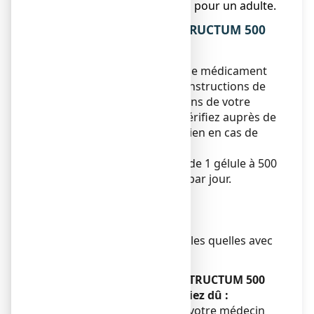
recommandé en sodium pour un adulte.
3. COMMENT PRENDRE STRUCTUM 500
mg, gélule ?
Veillez à toujours prendre ce médicament
en suivant exactement les instructions de
cette notice ou les indications de votre
médecin ou pharmacien. Vérifiez auprès de
votre médecin ou pharmacien en cas de
doute.
La dose recommandée est de 1 gélule à 500
mg, 2 fois par jour, soit 1 g par jour.
Réservé à l’adulte.
Mode d’administration
:
Voie orale.
Les gélules sont à avaler telles quelles avec
un grand verre d’eau.
Si vous avez pris plus de STRUCTUM 500
mg, gélule que vous n’auriez dû :
Consultez immédiatement votre médecin