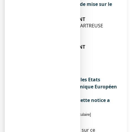
Exploitant de l’autorisation de mise sur le
marché
PIERRE FABRE MEDICAMENT
PARC INDUSTRIEL DE LA CHARTREUSE
81100 CASTRES
Fabricant
PIERRE FABRE MEDICAMENT
PRODUCTION
SITE PROGIPHARM
RUE DU LYCEE
45500 GIEN
Noms du médicament dans les Etats
membres de l'Espace Economique Européen
Sans objet.
La dernière date à laquelle cette notice a
été révisée est :
[à compléter ultérieurement par le titulaire]
Autres
Des informations détaillées sur ce