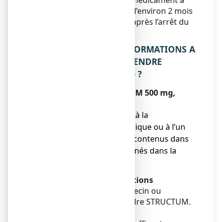
genou et de la hanche. Ce médicament a
une action lente, retardée d’environ 2 mois
et son effet peut persister après l’arrêt du
traitement.
2. QUELLES SONT LES INFORMATIONS A
CONNAITRE AVANT DE PRENDRE
STRUCTUM 500 mg, gélule ?
N’utilisez jamais STRUCTUM 500 mg,
gélule :
● si vous êtes allergique à la
chondroïtine sulfate sodique ou à l’un
des autres composants contenus dans
ce médicament mentionnés dans la
rubrique 6.
Avertissements et précautions
Adressez-vous à votre médecin ou
pharmacien avant de prendre STRUCTUM.
Enfants et adolescents