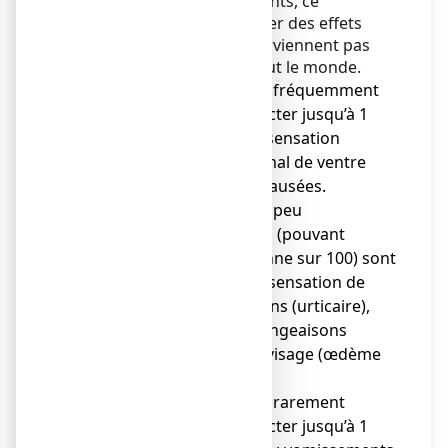
Comme tous les médicaments, ce
médicament peut provoquer des effets
indésirables, mais ils ne surviennent pas
systématiquement chez tout le monde.
● Les effets indésirables fréquemment
rapportés (pouvant affecter jusqu’à 1
personne sur 10) sont : sensation
vertigineuse, diarrhée, mal de ventre
(douleur abdominale), nausées.
● Les effets indésirables peu
fréquemment rapportés (pouvant
affecter jusqu’à 1 personne sur 100) sont
: éruption cutanée avec sensation de
brûlure et démangeaisons (urticaire),
éruption cutanée, démangeaisons
(prurit), gonflement du visage (œdème
facial).
● Les effets indésirables rarement
rapportés (pouvant affecter jusqu’à 1