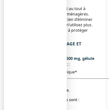
détérioration du produit.
Ne jetez aucun médicament au tout à
l’égout ou avec les ordures ménagères.
Demandez à votre pharmacien d’éliminer
les médicaments que vous n’utilisez plus.
Ces mesures contribueront à protéger
l’environnement.
6. CONTENU DE L’EMBALLAGE ET
AUTRES INFORMATIONS
Ce que contient STRUCTUM 500 mg, gélule
● La substance active est :
Chondroïtine sulfate sodique*
..........................................................................................
500 mg
Pour 1 gélule.
● Les autres composants sont :
Talc.