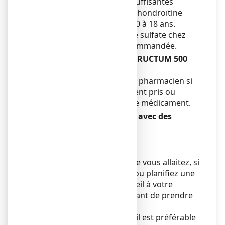
Il n’existe pas de données suffisantes
permettant l’utilisation de chondroïtine
sulfate chez les enfants de 0 à 18 ans.
L’utilisation de chondroïtine sulfate chez
l’enfant n’est donc pas recommandée.
Autres médicaments et STRUCTUM 500
mg, gélule
Informez votre médecin ou pharmacien si
vous prenez, avez récemment pris ou
pourriez prendre tout autre médicament.
STRUCTUM 500 mg, gélule avec des
aliments et boissons
Sans objet.
Grossesse et allaitement
Si vous êtes enceinte ou que vous allaitez, si
vous pensez être enceinte ou planifiez une
grossesse, demandez conseil à votre
médecin ou pharmacien avant de prendre
ce médicament.
Par mesure de précaution, il est préférable