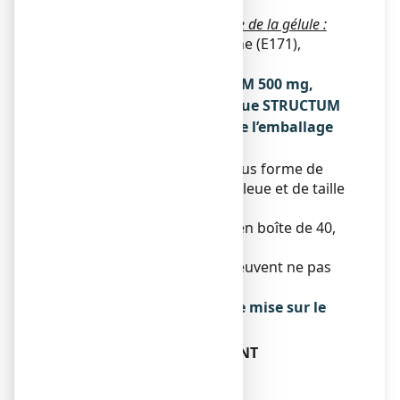
Composition de l’enveloppe de la gélule :
gélatine, dioxyde de titane (E171),
indigotine (E132).
* voir rubrique 2 « STRUCTUM 500 mg,
gélule contient »Qu’est-ce que STRUCTUM
500 mg, gélule et contenu de l’emballage
extérieur
STRUCTUM, se présente sous forme de
gélule opaque de couleur bleue et de taille
0+.
STRUCTUM est disponible en boîte de 40,
60, 120 ou 180 gélules.
Toutes les présentations peuvent ne pas
être commercialisées.
Titulaire de l’autorisation de mise sur le
marché
PIERRE FABRE MEDICAMENT
LES CAUQUILLOUS
81500 LAVAUR