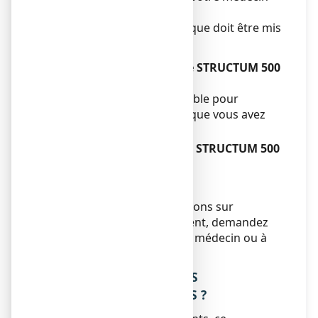
ou votre pharmacien.
Un traitement symptomatique doit être mis
en place.
Si vous oubliez de prendre STRUCTUM 500
mg, gélule :
Ne prenez pas de dose double pour
compenser la dose simple que vous avez
oublié de prendre.
Si vous arrêtez de prendre STRUCTUM 500
mg, gélule :
Sans objet.
Si vous avez d’autres questions sur
l’utilisation de ce médicament, demandez
plus d’informations à votre médecin ou à
votre pharmacien.
4. QUELS SONT LES EFFETS
INDESIRABLES EVENTUELS ?