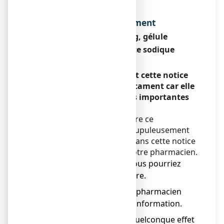
Dénomination du médicament
STRUCTUM 500 mg, gélule
Chondroïtine sulfate sodique
Encadré
Veuillez lire attentivement cette notice
avant de prendre ce médicament car elle
contient des informations importantes
pour vous.
Vous devez toujours prendre ce
médicament en suivant scrupuleusement
les informations fournies dans cette notice
ou par votre médecin ou votre pharmacien.
● Gardez cette notice, vous pourriez
avoir besoin de la relire.
● Adressez-vous à votre pharmacien
pour tout conseil ou information.
● Si vous ressentez un quelconque effet