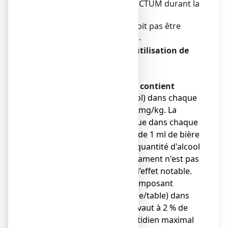
d’éviter l’utilisation de STRUCTUM durant la
grossesse.
De même, STRUCTUM ne doit pas être
utilisé pendant l’allaitement.
Conduite de véhicules et utilisation de
machines
Sans objet.
STRUCTUM 500 mg, gélule contient
● 7,5 mg d'alcool (éthanol) dans chaque
gélule, équivalent à 0,11 mg/kg. La
quantité d’alcool contenue dans chaque
gélule équivaut à moins de 1 ml de bière
ou 1 ml de vin. La faible quantité d'alcool
contenue dans ce médicament n'est pas
susceptible d’entraîner d’effet notable.
● 45,7 mg de sodium (composant
principal du sel de cuisine/table) dans
chaque gélule. Cela équivaut à 2 % de
l'apport alimentaire quotidien maximal