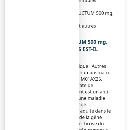
4. Quels sont les effets indésirables
éventuels ?
5. Comment conserver STRUCTUM 500 mg,
gélule ?
6. Contenu de l’emballage et autres
informations.
1. QU’EST-CE QUE STRUCTUM 500 mg,
gélule ET DANS QUELS CAS EST-IL
UTILISE ?
Classe pharmacothérapeutique : Autres
anti-inflammatoires et antirhumatismaux
non stéroïdiens - code ATC : M01AX25.
STRUCTUM contient du sulfate de
chondroïtine. Ce médicament est un anti-
arthrosique. L’arthrose est une maladie
causée par l’usure du cartilage.
STRUCTUM est utilisé chez l’adulte dans le
traitement de la douleur et de la gêne
fonctionnelle au cours de l’arthrose du