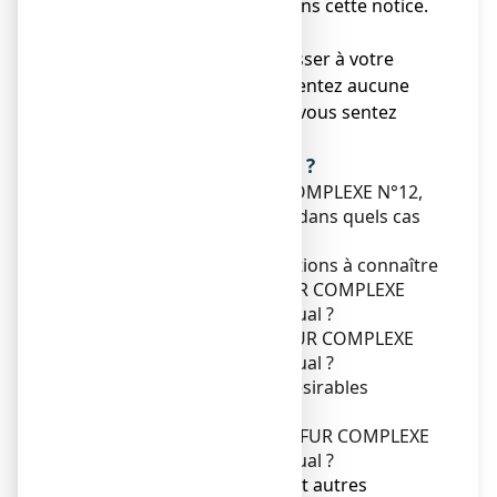
serait pas mentionné dans cette notice.
Voir rubrique 4.
● Vous devez vous adresser à votre
médecin si vous ne ressentez aucune
amélioration ou si vous vous sentez
moins bien.
Que contient cette notice ?
1. Qu'est-ce que SULFUR COMPLEXE N°12,
comprimé sublingual et dans quels cas
est-il utilisé ?
2. Quelles sont les informations à connaître
avant de prendre SULFUR COMPLEXE
N°12, comprimé sublingual ?
3. Comment prendre SULFUR COMPLEXE
N°12, comprimé sublingual ?
4. Quels sont les effets indésirables
éventuels ?
5. Comment conserver SULFUR COMPLEXE
N°12, comprimé sublingual ?
6. Contenu de l’emballage et autres