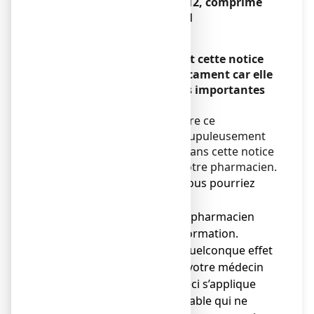
SULFUR COMPLEXE N°12, comprimé
sublingual
Encadré
Veuillez lire attentivement cette notice
avant de prendre ce médicament car elle
contient des informations importantes
pour vous.
Vous devez toujours prendre ce
médicament en suivant scrupuleusement
les informations fournies dans cette notice
ou par votre médecin ou votre pharmacien.
● Gardez cette notice. Vous pourriez
avoir besoin de la relire.
● Adressez-vous à votre pharmacien
pour tout conseil ou information.
● Si vous ressentez un quelconque effet
indésirable, parlez-en à votre médecin
ou votre pharmacien. Ceci s’applique
aussi à tout effet indésirable qui ne