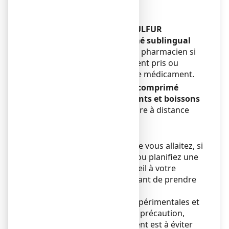
Enfants
Sans objet.
Autres médicaments et SULFUR
COMPLEXE N°12, comprimé sublingual
Informez votre médecin ou pharmacien si
vous prenez, avez récemment pris ou
pourriez prendre tout autre médicament.
SULFUR COMPLEXE N°12, comprimé
sublingual avec des aliments et boissons
Ce médicament est à prendre à distance
des repas.
Grossesse et allaitement
Si vous êtes enceinte ou que vous allaitez, si
vous pensez être enceinte ou planifiez une
grossesse, demandez conseil à votre
médecin ou pharmacien avant de prendre
ce médicament.
En l’absence de données expérimentales et
cliniques, et par mesure de précaution,
l’utilisation de ce médicament est à éviter