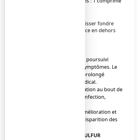
● Enfants de plus de 6 ans : 1 comprimé
2 fois par jour.
Mode d’administration
Comprimé à croquer et à laisser fondre
sous la langue, de préférence en dehors
des repas.
Voie sublinguale.
Durée de traitement
●
Le traitement doit être poursuivi
jusqu’à disparition des symptômes. Le
traitement pourra être prolongé
uniquement sur avis médical.
● En l’absence d’amélioration au bout de
7 jours ou en cas de surinfection,
consultez un médecin.
Espacer les prises dès amélioration et
cesser les prises dès la disparition des
symptômes.
Si vous avez pris plus de SULFUR