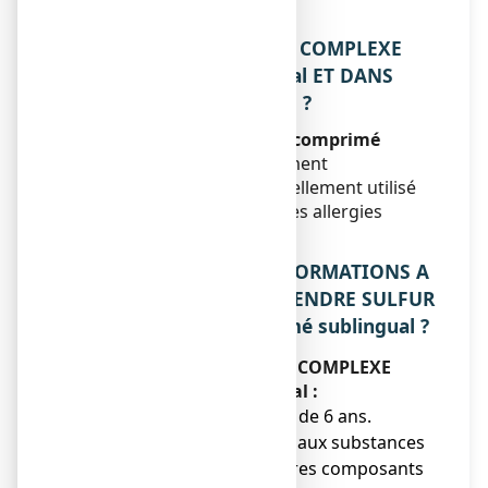
informations.
1. QU’EST-CE QUE SULFUR COMPLEXE
N°12, comprimé sublingual ET DANS
QUELS CAS EST-IL UTILISE ?
SULFUR COMPLEXE N°12, comprimé
sublingual
est un médicament
homéopathique traditionnellement utilisé
dans les démangeaisons des allergies
cutanées et de l’eczéma.
2. QUELLES SONT LES INFORMATIONS A
CONNAITRE AVANT DE PRENDRE SULFUR
COMPLEXE N°12, comprimé sublingual ?
Ne prenez jamais SULFUR COMPLEXE
N°12, comprimé sublingual :
● chez l’enfant de moins de 6 ans.
● si vous êtes allergique aux substances
actives ou à l’un des autres composants