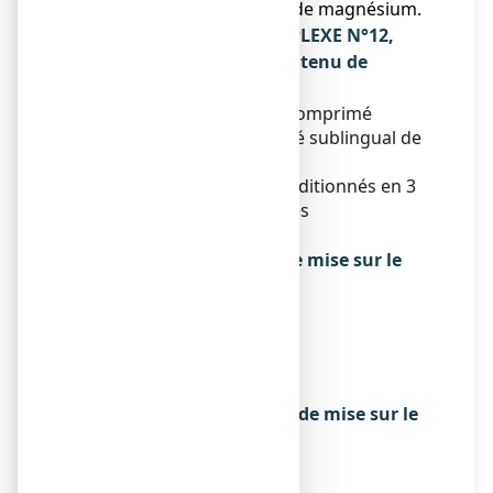
amidon de riz, stéarate de magnésium.
Qu’est-ce que SULFUR COMPLEXE N°12,
comprimé sublingual et contenu de
l’emballage extérieur
SULFUR COMPLEXE N°12, comprimé
sublingual est un comprimé sublingual de
250 mg.
Boîte de 60 comprimés conditionnés en 3
plaquettes de 20 comprimés
(PVC/Aluminium).
Titulaire de l’autorisation de mise sur le
marché
LABORATOIRES LEHNING
3 RUE DU PETIT MARAIS
57640 SAINTE-BARBE
FRANCE
Exploitant de l’autorisation de mise sur le
marché
LABORATOIRES LEHNING