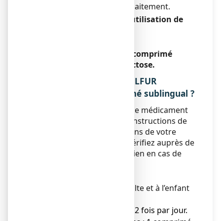
pendant la grossesse et l’allaitement.
Conduite de véhicules et utilisation de
machines
Sans objet.
SULFUR COMPLEXE N°12, comprimé
sublingual contient du lactose.
3. COMMENT PRENDRE SULFUR
COMPLEXE N°12, comprimé sublingual ?
Veillez à toujours prendre ce médicament
en suivant exactement les instructions de
cette notice ou les indications de votre
médecin ou pharmacien. Vérifiez auprès de
votre médecin ou pharmacien en cas de
doute.
Posologie
Médicament réservé à l’adulte et à l’enfant
de plus de 6 ans.
● Adultes : 2 comprimés 2 fois par jour.