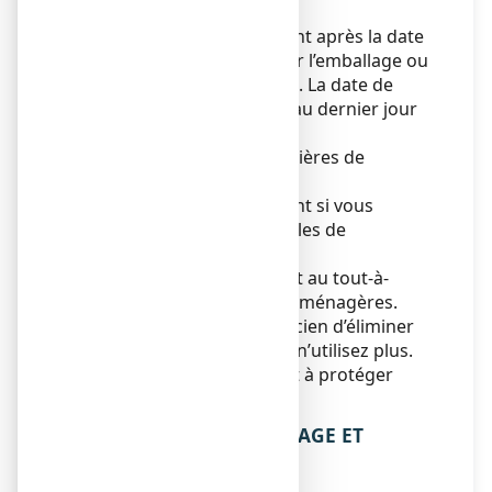
portée des enfants.
N’utilisez pas ce médicament après la date
de péremption indiquée sur l’emballage ou
la plaquette thermoformée. La date de
péremption fait référence au dernier jour
de ce mois.
Pas de précautions particulières de
conservation.
N’utilisez pas ce médicament si vous
remarquez des signes visibles de
détérioration.
Ne jetez aucun médicament au tout-à-
l’égout
ou avec
les ordures ménagères.
Demandez à votre pharmacien d’éliminer
les médicaments que vous n’utilisez plus.
Ces mesures contribueront à protéger
l’environnement.
6. CONTENU DE L’EMBALLAGE ET
AUTRES INFORMATIONS