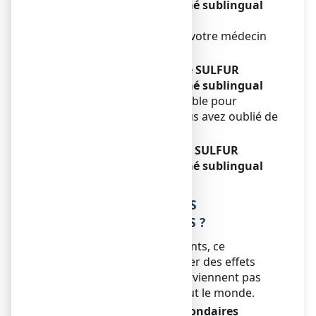
COMPLEXE N°12, comprimé sublingual
que vous n’auriez dû
Consultez immédiatement votre médecin
ou votre pharmacien.
Si vous oubliez de prendre SULFUR
COMPLEXE N°12, comprimé sublingual
Ne prenez pas de dose double pour
compenser la dose que vous avez oublié de
prendre.
Si vous arrêtez de prendre SULFUR
COMPLEXE N°12, comprimé sublingual
Sans objet.
4. QUELS SONT LES EFFETS
INDESIRABLES EVENTUELS ?
Comme tous les médicaments, ce
médicament peut provoquer des effets
indésirables, mais ils ne surviennent pas
systématiquement chez tout le monde.
Déclaration des effets secondaires