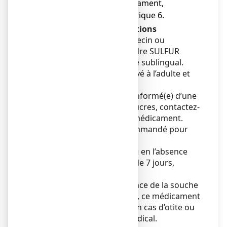
contenus dans ce médicament,
mentionnés dans la rubrique 6.
Avertissements et précautions
Adressez-vous à votre médecin ou
pharmacien avant de prendre SULFUR
COMPLEXE N°12, comprimé sublingual.
● Ce médicament est réservé à l’adulte et
l’enfant de plus 6 ans.
● Si votre médecin vous a informé(e) d’une
intolérance à certains sucres, contactez-
le avant de prendre ce médicament.
● Un avis médical est recommandé pour
déterminer l’allergène.
● En cas de surinfection, ou en l’absence
d’amélioration au bout de 7 jours,
consultez un médecin.
● Compte tenu de la présence de la souche
SULFUR dans la formule, ce médicament
ne doit pas être utilisé en cas d’otite ou
de sinusite sans avis médical.