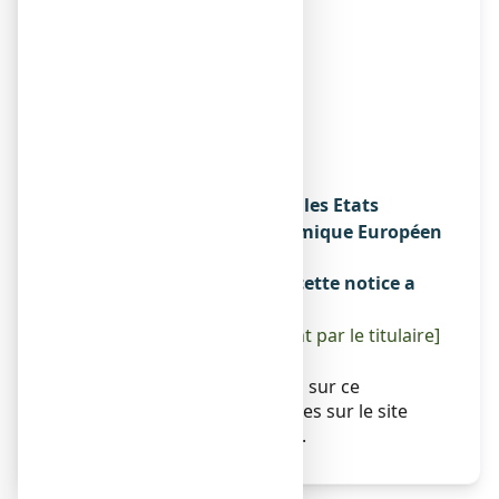
3 RUE DU PETIT MARAIS
57640 SAINTE-BARBE
FRANCE
Fabricant
LABORATOIRES LEHNING
3 RUE DU PETIT MARAIS
57640 SAINTE-BARBE
FRANCE
Noms du médicament dans les Etats
membres de l'Espace Economique Européen
Sans objet.
La dernière date à laquelle cette notice a
été révisée est :
[à compléter ultérieurement par le titulaire]
Autres
Des informations détaillées sur ce
médicament sont disponibles sur le site
Internet de l’ANSM (France).