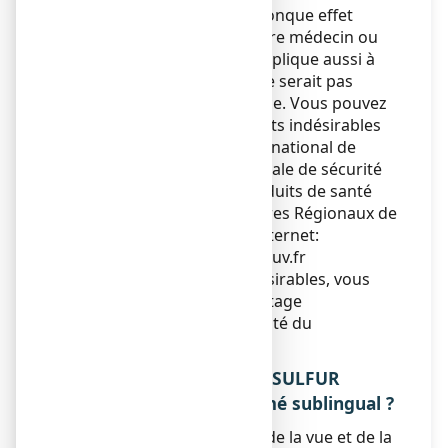
Si vous ressentez un quelconque effet
indésirable, parlez-en à votre médecin ou
votre pharmacien. Ceci s’applique aussi à
tout effet indésirable qui ne serait pas
mentionné dans cette notice. Vous pouvez
également déclarer les effets indésirables
directement via le système national de
déclaration : Agence nationale de sécurité
du médicament et des produits de santé
(ANSM) et réseau des Centres Régionaux de
Pharmacovigilance - Site internet:
www.signalement-sante.gouv.fr
En signalant les effets indésirables, vous
contribuez à fournir davantage
d’informations sur la sécurité du
médicament.
5. COMMENT CONSERVER SULFUR
COMPLEXE N°12, comprimé sublingual ?
Tenir ce médicament hors de la vue et de la