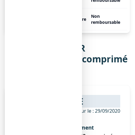
comprimés
remboursable
SULFUR COMPLEXE N°12, 60
Non
Libre
comprimés
remboursable
Notice de SULFUR
COMPLEXE N°12, comprimé
sublingual
NOTICE
ANSM - Mis à jour le : 29/09/2020
Dénomination du médicament