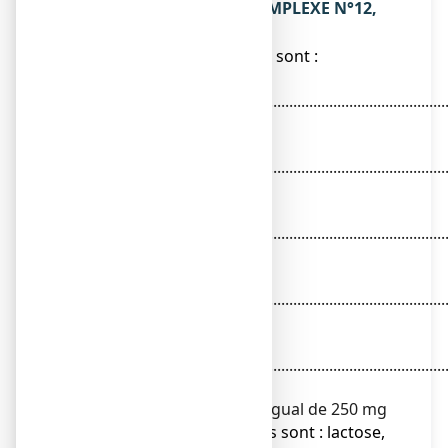
Ce que contient SULFUR COMPLEXE N°12,
comprimé sublingual
● Les substances actives sont :
Sulfur 3
DH..........................................................................................
45 mg
Arsenicum album 5
DH..........................................................................................
45 mg
Alumen 4
DH..........................................................................................
45 mg
Magnesia sulfurica 3
DH..........................................................................................
45 mg
Natrum sulfuricum 3
DH..........................................................................................
45 mg
pour un comprimé sublingual de 250 mg
● Les autres composants sont : lactose,