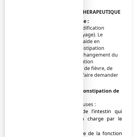
Autres
CONSEILS / EDUCATION THERAPEUTIQUE
Constipation occasionnelle :
Elle peut être liée à une modification
récente du mode de vie (voyage). Le
médicament peut être une aide en
traitement court. Toute constipation
récente inexpliquée par le changement du
mode de vie, toute constipation
accompagnée de douleurs, de fièvre, de
gonflement du ventre doit faire demander
l’avis du médecin.
Constipation chronique (constipation de
longue durée)
:
Elle peut être liée à deux causes :
● soit une maladie de l’intestin qui
nécessite une prise en charge par le
médecin,
● soit à un déséquilibre de la fonction