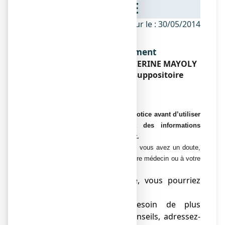
NOTICE
ANSM - Mis à jour le : 30/05/2014
Dénomination du médicament
SUPPOSITOIRE A LA GLYCERINE MAYOLY
SPINDLER ENFANTS, suppositoire
Glycérol
Encadré
Veuillez lire attentivement cette notice avant d’utiliser
ce médicament. Elle contient des informations
importantes pour votre traitement.
Si vous avez d’autres questions, si vous avez un doute,
demandez plus d’informations à votre médecin ou à votre
pharmacien.
●
Gardez cette notice, vous pourriez
avoir besoin de la relire.
●
Si vous avez besoin de plus
d'informations et de conseils, adressez-