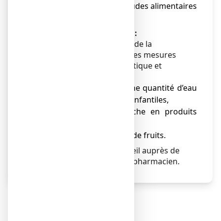
intestinale dû aux habitudes alimentaires
et au mode de vie.
Cas particulier de l’enfant :
Chez l’enfant, le traitement de la
constipation est basé sur des mesures
d’hygiène de vie et de diététique et
notamment :
● l’utilisation de la bonne quantité d’eau
avec les poudres de lait infantiles,
● une alimentation riche en produits
d’origine végétale,
● une adjonction de jus de fruits.
Il est utile de prendre conseil auprès de
votre médecin ou de votre pharmacien.