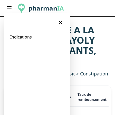
pharman
IA
SUPPOSITOIRE A LA
GLYCERINE MAYOLY
Indications
SPINDLER ENFANTS,
suppositoire
Indications
>
Digestion & transit
>
Constipation
Taux de
Présentation
Prix
remboursement
SUPPOSITOIRE A LA