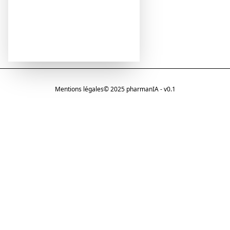
Mentions légales
© 2025 pharmanIA - v0.1