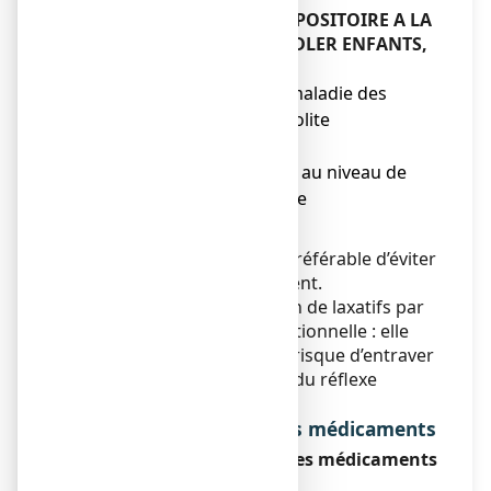
Faites attention avec SUPPOSITOIRE A LA
GLYCERINE MAYOLY SPINDLER ENFANTS,
suppositoire :
● Si votre enfant a une maladie des
intestins appelée rectocolite
hémorragique ;
● Si votre enfant souffre au niveau de
l’anus (fissure anale, crise
hémorroïdaire).
Dans ces situations, il est préférable d’éviter
l’utilisation de ce médicament.
Chez l’enfant la prescription de laxatifs par
voie rectale doit être exceptionnelle : elle
doit prendre en compte le risque d’entraver
le fonctionnement normal du réflexe
d’exonération.
Interactions avec d'autres médicaments
Prise ou utilisation d'autres médicaments
: