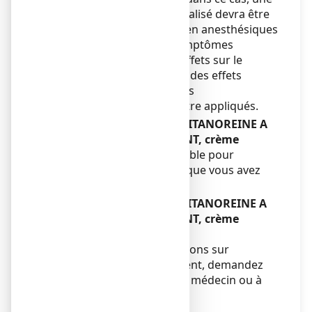
surveillance en milieu spécialisé devra être
maintenue. Un surdosage en anesthésiques
locaux peut induire des symptômes
systémiques tels que des effets sur le
système nerveux central et des effets
cardiaques. Des traitements
symptomatiques doivent être appliqués.
Si vous oubliez d’utiliser TITANOREINE A
LA LIDOCAINE 2 POUR CENT, crème
Ne prenez pas de dose double pour
compenser la dose simple que vous avez
oublié de prendre.
Si vous arrêtez d’utiliser TITANOREINE A
LA LIDOCAINE 2 POUR CENT, crème
Sans objet.
Si vous avez d’autres questions sur
l’utilisation de ce médicament, demandez
plus d’informations à votre médecin ou à
votre pharmacien.