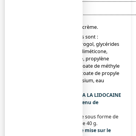
zinc................................................................................
g
Lidocaïne.........................................................................
g
Pour 100 g de crème.
● Les autres composants sont :
palmitostéarate de macrogol, glycérides
polyglycosylés saturés, diméticone,
cellulose microcristalline, propylène
glycol, parahydroxybenzoate de méthyle
(E219), parahydroxybenzoate de propyle
(E217), sorbate de potassium, eau
purifiée.
Qu’est-ce que TITANOREINE A LA LIDOCAINE
2 POUR CENT, crème et contenu de
l’emballage extérieur
Ce médicament se présente sous forme de
crème en tube de 20 g ou de 40 g.
Titulaire de l’autorisation de mise sur le