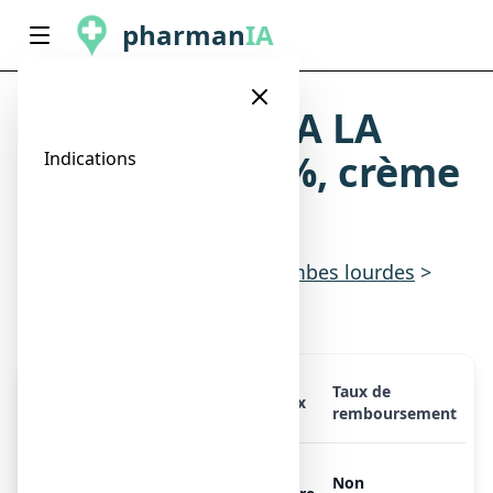
pharman
IA
TITANOREINE A LA
LIDOCAINE 2 %, crème
Indications
rectale
Indications
>
Circulation & jambes lourdes
>
Hémorroïdes
Taux de
Présentation
Prix
remboursement
TITANOREINE A LA
Non