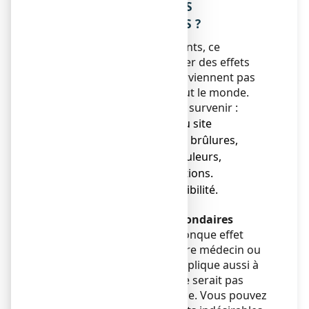
4. QUELS SONT LES EFFETS
INDESIRABLES EVENTUELS ?
Comme tous les médicaments, ce
médicament peut provoquer des effets
indésirables, mais ils ne surviennent pas
systématiquement chez tout le monde.
Les effets suivants peuvent survenir :
● Réactions au niveau du site
d’application, telles que : brûlures,
rougeurs, irritations, douleurs,
démangeaisons et éruptions.
● Réactions d’hypersensibilité.
Déclaration des effets secondaires
Si vous ressentez un quelconque effet
indésirable, parlez-en à votre médecin ou
votre pharmacien. Ceci s’applique aussi à
tout effet indésirable qui ne serait pas
mentionné dans cette notice. Vous pouvez