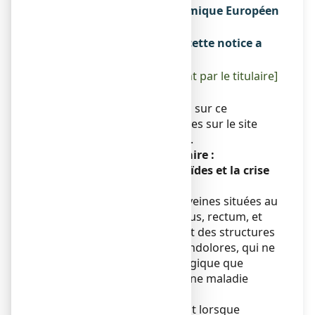
membres de l'Espace Economique Européen
Sans objet.
La dernière date à laquelle cette notice a
été révisée est :
[à compléter ultérieurement par le titulaire]
Autres
Des informations détaillées sur ce
médicament sont disponibles sur le site
Internet de l’ANSM (France).
Conseil d’éducation sanitaire :
Qu’est-ce que les hémorroïdes et la crise
hémorroïdaire ?
Les hémorroïdes sont des veines situées au
niveau de la zone anale (anus, rectum, et
tissu les entourant). Ce sont des structures
anatomiques normales et indolores, qui ne
revêtent un aspect pathologique que
lorsqu’elles évoluent vers une maladie
hémorroïdaire.
Les problèmes apparaissent lorsque