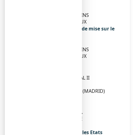
marché
KENVUE FRANCE
41 RUE CAMILLE DESMOULINS
92130 ISSY-LES-MOULINEAUX
Exploitant de l’autorisation de mise sur le
marché
KENVUE FRANCE
41 RUE CAMILLE DESMOULINS
91230 ISSY-LES-MOULINEAUX
Fabricant
MCNEIL IBERICA, S.L.U.
ANTIGUA CENTRA NACIONAL II
KM. 32,800
28805 ALCALA DE HENARES (MADRID)
ESPAGNE
Ou
CREAPHARM BESSAY S.A.S.
ZONE D’ACTIVITE LE COMTE
03340 BESSAY-SUR-ALLIER
Noms du médicament dans les Etats