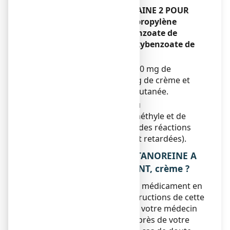
TITANOREINE A LA LIDOCAINE 2 POUR
CENT, crème contient du propylène
glycol, du parahydroxybenzoate de
méthyle et du parahydroxybenzoate de
propyle.
Ce médicament contient 500 mg de
propylène glycol pour 100 g de crème et
peut causer une irritation cutanée.
Ce médicament contient du
parahydroxybenzoate de méthyle et de
propyle et peut provoquer des réactions
allergiques (éventuellement retardées).
3. COMMENT UTILISER TITANOREINE A
LA LIDOCAINE 2 POUR CENT, crème ?
Veillez à toujours utiliser ce médicament en
suivant exactement les instructions de cette
notice ou les indications de votre médecin
ou pharmacien. Vérifiez auprès de votre