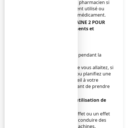
Informez votre médecin ou pharmacien si
vous utilisez, avez récemment utilisé ou
pourriez utiliser tout autre médicament.
TITANOREINE A LA LIDOCAINE 2 POUR
CENT, crème avec des aliments et
boissons
Sans objet.
Grossesse et allaitement
Ce médicament est à éviter pendant la
grossesse et l’allaitement.
Si vous êtes enceinte ou que vous allaitez, si
vous pensez être enceinte ou planifiez une
grossesse, demandez conseil à votre
médecin ou pharmacien avant de prendre
ce médicament.
Conduite de véhicules et utilisation de
machines
Ce médicament n’a aucun effet ou un effet
négligeable sur l’aptitude à conduire des
véhicules et à utiliser des machines.