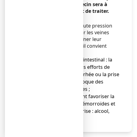
grave que seul votre médecin sera à
même de diagnostiquer et de traiter.
A éviter :
D'une manière générale, toute pression
trop importante exercée sur les veines
hémorroïdaires peut entraîner leur
congestion. C’est pourquoi il convient
d’éviter :
● les troubles du transit intestinal : la
constipation entraîne des efforts de
poussée répétés ; la diarrhée ou la prise
de laxatifs irritants provoque des
irritations des muqueuses ;
● les aliments qui peuvent favoriser la
congestion des veines hémorroïdes et
donc la survenue de la crise : alcool,
épices.