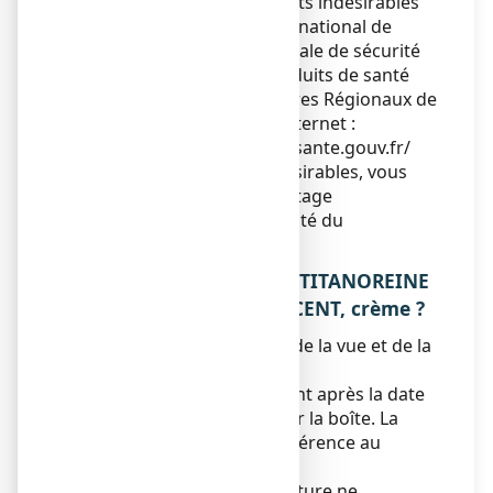
également déclarer les effets indésirables
directement via le système national de
déclaration : Agence nationale de sécurité
du médicament et des produits de santé
(ANSM) et réseau des Centres Régionaux de
Pharmacovigilance - Site internet :
https://signalement.social-sante.gouv.fr/
En signalant les effets indésirables, vous
contribuez à fournir davantage
d’informations sur la sécurité du
médicament.
5. COMMENT CONSERVER TITANOREINE
A LA LIDOCAINE 2 POUR CENT, crème ?
Tenir ce médicament hors de la vue et de la
portée des enfants.
N’utilisez pas ce médicament après la date
de péremption indiquée sur la boîte. La
date de péremption fait référence au
dernier jour de ce mois.
A conserver à une température ne