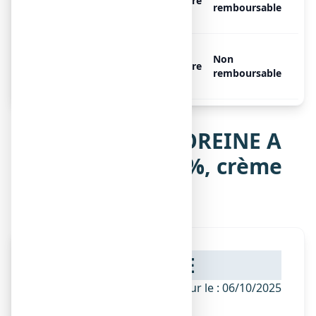
LIDOCAINE 2 %, 1 tube de 20
Libre
remboursable
g de crème
TITANOREINE A LA
Non
LIDOCAINE 2 %, 1 tube de 40
Libre
remboursable
g de crème
Notice de TITANOREINE A
LA LIDOCAINE 2 %, crème
rectale
NOTICE
ANSM - Mis à jour le : 06/10/2025