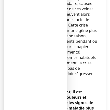
survient une crise hémorroïdaire, causée
par une dilatation anormale de ces veines.
Ces hémorroïdes dilatées peuvent alors
s'extérioriser pour former une sorte de
"boule" au niveau de l'anus. Cette crise
hémorroïdaire se traduit par une gêne plus
ou moins importante. Démangeaison,
irritation, et petits saignements pendant ou
après les selles (retrouvés sur le papier-
toilette ou sur les sous-vêtements)
constituent le trio de symptômes habituels
des hémorroïdes. Généralement, la crise
hémorroïdaire ne présente pas de
caractère de gravité et elle doit régresser
en quelques jours.
Attention :
Si les symptômes persistent, il est
nécessaire de consulter. Douleurs et
saignements peuvent être les signes de
complications, voire d’une maladie plus