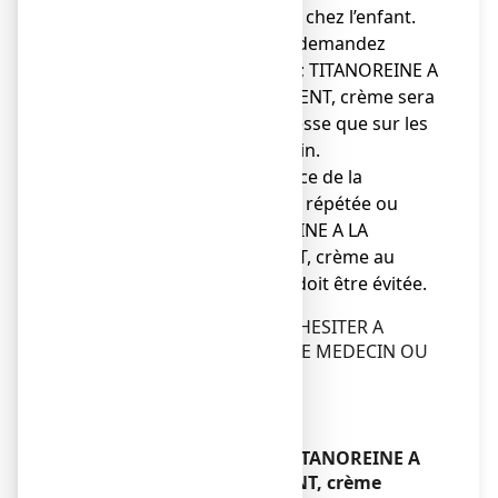
médical avant utilisation chez l’enfant.
● Si vous êtes enceinte, demandez
conseil à votre médecin ; TITANOREINE A
LA LIDOCAINE 2 POUR CENT, crème sera
utilisé pendant la grossesse que sur les
conseils de votre médecin.
● En raison de la présence de la
lidocaïne, une utilisation répétée ou
prolongée de TITANOREINE A LA
LIDOCAINE 2 POUR CENT, crème au
niveau de la muqueuse doit être évitée.
EN CAS DE DOUTE, NE PAS HESITER A
DEMANDER L’AVIS DE VOTRE MEDECIN OU
DE VOTRE PHARMACIEN.
Enfants
Sans objet.
Autres médicaments et TITANOREINE A
LA LIDOCAINE 2 POUR CENT, crème