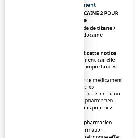
Dénomination du médicament
TITANOREINE A LA LIDOCAINE 2 POUR
CENT, crème
Carraghénates / Dioxyde de titane /
Oxyde de zinc / Lidocaïne
Encadré
Veuillez lire attentivement cette notice
avant d’utiliser ce médicament car elle
contient des informations importantes
pour vous.
Vous devez toujours utiliser ce médicament
en suivant scrupuleusement les
informations fournies dans cette notice ou
par votre médecin ou votre pharmacien.
● Gardez cette notice. Vous pourriez
avoir besoin de la relire.
● Adressez-vous à votre pharmacien
pour tout conseil ou information.
● Si vous ressentez un quelconque effet