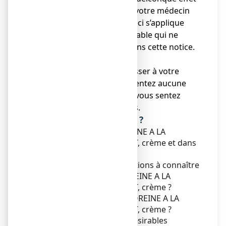
indésirable, parlez-en à votre médecin
ou votre pharmacien. Ceci s’applique
aussi à tout effet indésirable qui ne
serait pas mentionné dans cette notice.
Voir rubrique 4.
● Vous devez vous adresser à votre
médecin si vous ne ressentez aucune
amélioration ou si vous vous sentez
moins bien après 7 jours.
Que contient cette notice ?
1. Qu'est-ce que TITANOREINE A LA
LIDOCAINE 2 POUR CENT, crème et dans
quels cas est-il utilisé ?
2. Quelles sont les informations à connaître
avant d'utiliser TITANOREINE A LA
LIDOCAINE 2 POUR CENT, crème ?
3. Comment utiliser TITANOREINE A LA
LIDOCAINE 2 POUR CENT, crème ?
4. Quels sont les effets indésirables