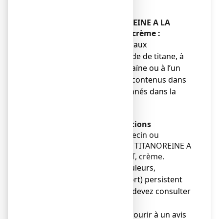
CENT, crème ?
N’utilisez jamais TITANOREINE A LA
LIDOCAINE 2 POUR CENT, crème :
● si vous êtes allergique aux
carraghénates, au dioxyde de titane, à
l’oxyde de zinc, à la lidocaïne ou à l’un
des autres composants contenus dans
ce médicament, mentionnés dans la
rubrique 6.
Avertissements et précautions
Adressez-vous à votre médecin ou
pharmacien avant d’utiliser TITANOREINE A
LA LIDOCAINE 2 POUR CENT, crème.
● Si vos symptômes (douleurs,
démangeaisons, inconfort) persistent
au-delà de 7 jours, vous devez consulter
votre médecin.
● Il est nécessaire de recourir à un avis