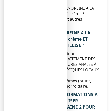
éventuels ?
5. Comment conserver TITANOREINE A LA
LIDOCAINE 2 POUR CENT, crème ?
6. Contenu de l’emballage et autres
informations.
1. QU’EST-CE QUE TITANOREINE A LA
LIDOCAINE 2 POUR CENT, crème ET
DANS QUELS CAS EST-IL UTILISE ?
Classe pharmacothérapeutique :
MÉDICAMENTS POUR LE TRAITEMENT DES
HÉMORROÏDES ET DES FISSURES ANALES À
USAGE TOPIQUE - ANESTHÉSIQUES LOCAUX
- code ATC : C05AD
Traitement local des symptômes (prurit,
douleurs) liés à la crise hémorroïdaire.
2. QUELLES SONT LES INFORMATIONS A
CONNAITRE AVANT D’UTILISER
TITANOREINE A LA LIDOCAINE 2 POUR