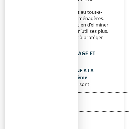
dépassant pas 25°C.
Ne jetez aucun médicament au tout-à-
l’égout ou avec les ordures ménagères.
Demandez à votre pharmacien d’éliminer
les médicaments que vous n’utilisez plus.
Ces mesures contribueront à protéger
l’environnement.
6. CONTENU DE L’EMBALLAGE ET
AUTRES INFORMATIONS
Ce que contient TITANOREINE A LA
LIDOCAINE 2 POUR CENT, crème
● Les substances actives sont :
Carraghénates.................................................................
g
Dioxyde de
titane.............................................................................
g
Oxyde de