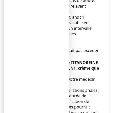
médecin ou pharmacien en cas de doute.
Un avis médical est nécessaire avant
utilisation chez l’enfant.
Adulte et enfant de plus de 6 ans : 1
application (0,5 à 2 g) renouvelable en
fonction des besoins, avec un intervalle
minimum de 3 heures entre les
applications.
Voie rectale.
La durée de traitement ne doit pas excéder
7 jours.
Si vous avez utilisé plus de TITANOREINE
A LA LIDOCAINE 2 POUR CENT, crème que
vous n’auriez dû
Consultez immédiatement votre médecin
ou votre pharmacien.
Des cas exceptionnels d’ulcérations anales
ont été rapportés avec une durée de
traitement prolongée. L’application de
doses extrêmement massives pourrait
conduire à un surdosage ; dans ce cas, une