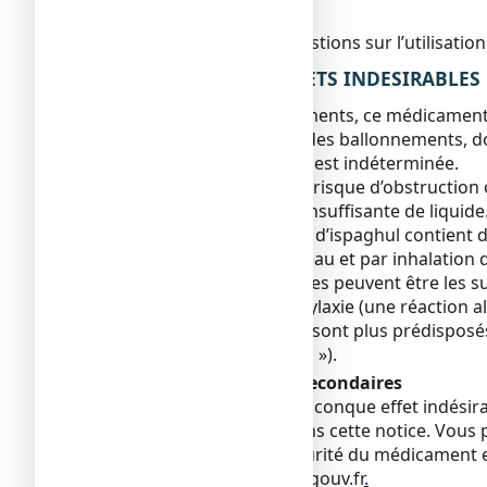
Sans objet.
Si vous avez d’autres questions sur l’utilisa
4. QUELS SONT LES EFFETS INDESIRABLES
Comme tous les médicaments, ce médicament pe
En début de traitement, des ballonnements, d
traitement. La fréquence est indéterminée.
Gonflement du ventre et risque d’obstruction
avalé avec une quantité insuffisante de liquid
Le tégument de la graine d’ispaghul contient 
lors du contact avec la peau et par inhalation
Les symptômes allergiques peuvent être les sui
dans certains cas, anaphylaxie (une réaction a
régulièrement la poudre sont plus prédisposés
TRANSILANE SANS SUCRE »).
Déclaration des effets secondaires
Si vous ressentez un quelconque effet indésira
serait pas mentionné dans cette notice. Vous p
Agence nationale de sécurité du médicament et
www.signalement-sante.gouv.fr
.