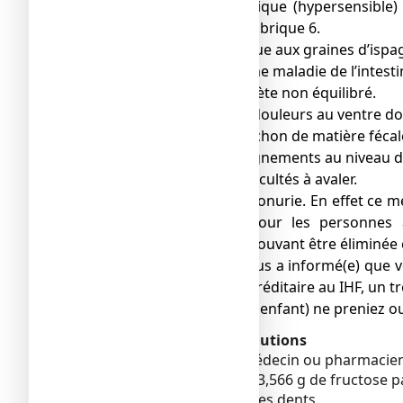
● Si vous êtes allergique (hypersensibl
mentionnés dans la rubrique 6.
● Si vous êtes allergique aux graines d’isp
● Si vous souffrez d’une maladie de l’intesti
● Si vous avez un diabète non équilibré.
● Si vous souffrez de douleurs au ventre do
● Si vous avez un bouchon de matière fécale
● Si vous avez des saignements au niveau d
● Si vous avez des difficultés à avaler.
● En cas de phénylcétonurie. En effet ce m
être dangereux pour les personnes a
phénylalanine ne pouvant être éliminée
● Si votre médecin vous a informé(e) que v
une intolérance héréditaire au IHF, un t
que vous (ou votre enfant) ne preniez o
Avertissements et précautions
Adressez-vous à votre médecin ou pharmacie
Ce médicament contient 3,566 g de fructose p
Le fructose peut abîmer les dents.