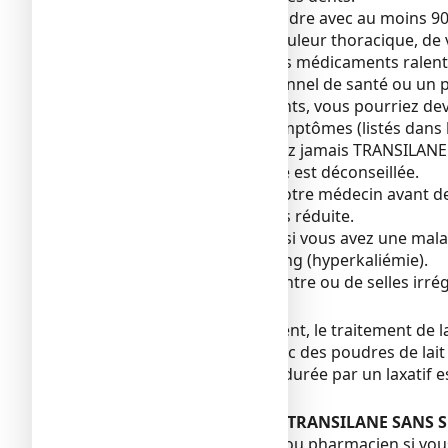
Chaque sachet est à prendre avec au moins 90 m
l’œsophage. En cas de douleur thoracique, de 
Si vous êtes traité par des médicaments ralent
Si vous êtes un professionnel de santé ou un
administration aux patients, vous pourriez dev
si vous présentez des symptômes (listés dans l
(voir rubrique « Ne prenez jamais TRANSILANE
Une utilisation prolongée est déconseillée.
Consultez au préalable votre médecin avant d
une activité physique très réduite.
Prévenez votre médecin si vous avez une mala
potassium dans votre sang (hyperkaliémie).
En cas de douleurs au ventre ou de selles irr
Enfants et adolescents
Chez l’enfant et l’adolescent, le traitement de
bonne quantité d’eau avec des poudres de lait 
Le traitement de longue durée par un laxatif e
défécation.
Autres médicaments et TRANSILANE SANS 
Informez votre médecin ou pharmacien si vou