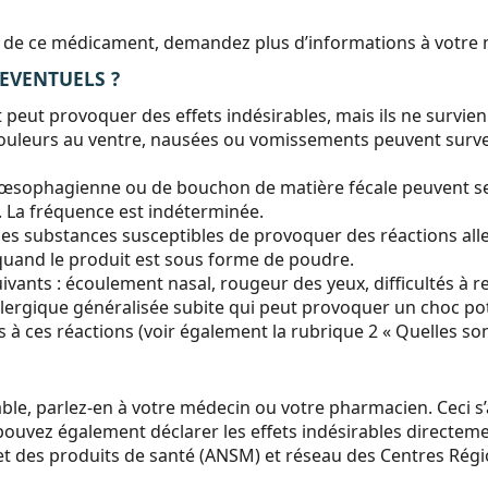
tion de ce médicament, demandez plus d’informations à votr
 EVENTUELS ?
ut provoquer des effets indésirables, mais ils ne survie
ouleurs au ventre, nausées ou vomissements peuvent surve
 œsophagienne ou de bouchon de matière fécale peuvent se p
e. La fréquence est indéterminée.
des substances susceptibles de provoquer des réactions all
 quand le produit est sous forme de poudre.
vants : écoulement nasal, rougeur des yeux, difficultés à r
llergique généralisée subite qui peut provoquer un choc pot
 à ces réactions (voir également la rubrique 2 « Quelles so
ble, parlez-en à votre médecin ou votre pharmacien. Ceci s’a
ouvez également déclarer les effets indésirables directemen
 des produits de santé (ANSM) et réseau des Centres Régio