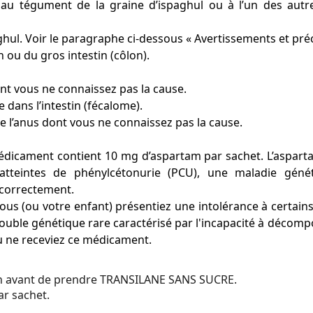
e) au tégument de la graine d’ispaghul ou à l’un des a
aghul. Voir le paragraphe ci-dessous « Avertissements et pré
n ou du gros intestin (côlon).
nt vous ne connaissez pas la cause.
 dans l’intestin (fécalome).
e l’anus dont vous ne connaissez pas la cause.
édicament contient 10 mg d’aspartam par sachet. L’asparta
tteintes de phénylcétonurie (PCU), une maladie généti
 correctement.
ous (ou votre enfant) présentiez une intolérance à certains
rouble génétique rare caractérisé par l'incapacité à décomp
u ne receviez ce médicament.
n avant de prendre TRANSILANE SANS SUCRE.
ar sachet.