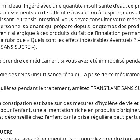
l d’eau. Ingéré avec une quantité insuffisante d’eau, ce p
vomissements ou de difficulté à avaler ou à respirer, con
issant le transit intestinal, vous devez consulter votre m
 personnel soignant qui prépare depuis longtemps des prod
enir allergique à ces produits du fait de l’inhalation perm
a rubrique « Quels sont les effets indésirables éventuels ? 
 SANS SUCRE »).
e prendre ce médicament si vous avez été immobilisé pendan
die des reins (insuffisance rénale). La prise de ce médic
égulières pendant le traitement, arrêtez TRANSILANE SANS 
 la constipation est basé sur des mesures d’hygiène de vie et
pour l’enfant, une alimentation riche en produits d’origine
st déconseillé chez l’enfant car la prise régulière peut per
SUCRE
s prenez, avez récemment pris ou pourriez prendre tout a