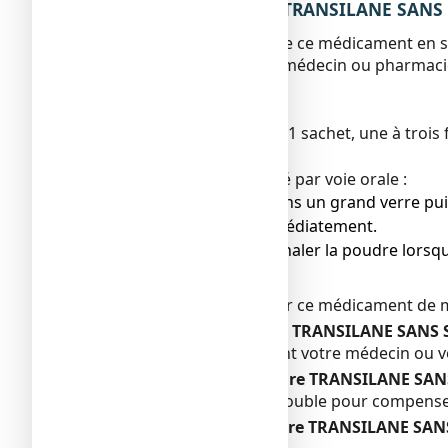
3. COMMENT PRENDRE TRANSILANE SANS SUC
Veillez à toujours prendre ce médicament en s
Vérifiez auprès de votre médecin ou pharmaci
Posologie
Adultes
La dose habituelle est de 1 sachet, une à trois f
Mode d’administration
Ce médicament est utilisé par voie orale :
● Versez la poudre dans un grand verre pui
● Agitez et buvez immédiatement.
● Essayez d’éviter d’inhaler la poudre lors
Durée du traitement
Vous ne devez pas utiliser ce médicament de 
Si vous avez pris plus de TRANSILANE SANS 
Consultez immédiatement votre médecin ou v
Si vous oubliez de prendre TRANSILANE SA
Ne prenez pas de dose double pour compenser
Si vous arrêtez de prendre TRANSILANE SA