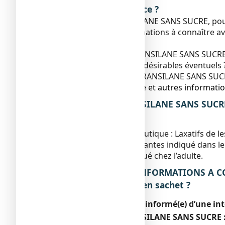
Que contient cette notice ?
1. Qu'est-ce que TRANSILANE SANS SUCRE, poudr
2. Quelles sont les informations à connaître
sachet ?
3. Comment prendre TRANSILANE SANS SUCRE, 
4. Quels sont les effets indésirables éventuels 
5. Comment conserver TRANSILANE SANS SUCRE
6. Contenu de l’emballage et autres informatio
1. QU’EST-CE QUE TRANSILANE SANS SUCRE,
IL UTILISE ?
Classe pharmacothérapeutique : Laxatifs de le
Médicament à base de plantes indiqué dans le
Ce médicament est indiqué chez l’adulte.
2. QUELLES SONT LES INFORMATIONS A C
édulcorée à l'aspartam en sachet ?
Si votre médecin vous a informé(e) d’une in
Ne prenez jamais TRANSILANE SANS SUCRE 