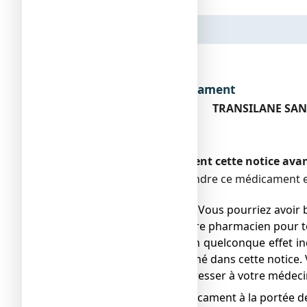
Dénomination du médicament
TRANSILANE SANS 
Encadré
Veuillez lire attentivement cette notice av
Vous devez toujours prendre ce médicament en
pharmacien.
● Gardez cette notice. Vous pourriez avoir b
● Adressez-vous à votre pharmacien pour to
● Si vous ressentez un quelconque effet ind
ne serait pas mentionné dans cette notice. 
● Vous devez vous adresser à votre médecin
Ne laissez pas ce médicament à la portée d