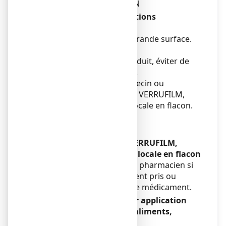
OU DE VOTRE PHARMACIEN
Avertissements et précautions
Mises en garde spéciales
Ne pas appliquer sur une grande surface.
Précautions d'emploi
Lors de l'application du produit, éviter de
déborder sur la peau saine.
Adressez-vous à votre médecin ou
pharmacien avant d’utiliser VERRUFILM,
solution pour application locale en flacon.
Enfants et adolescents
Sans objet.
Autres médicaments et VERRUFILM,
solution pour application locale en flacon
Informez votre médecin ou pharmacien si
vous prenez, avez récemment pris ou
pourriez prendre tout autre médicament.
VERRUFILM, solution pour application
locale en flacon avec des aliments,
boissons et de l’alcool