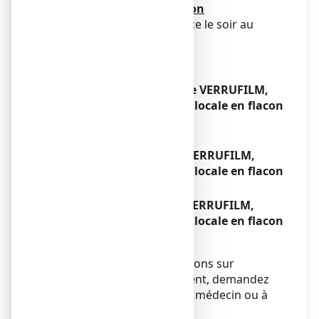
Fréquence d'administration
1 fois par jour, de préférence le soir au
coucher.
Durée du traitement
8 semaines environ
Si vous avez utilisé plus de VERRUFILM,
solution pour application locale en flacon
que vous n’auriez dû
Sans objet.
Si vous oubliez d’utiliser VERRUFILM,
solution pour application locale en flacon
Sans objet.
Si vous arrêtez d’utiliser VERRUFILM,
solution pour application locale en flacon
Sans objet.
Si vous avez d’autres questions sur
l’utilisation de ce médicament, demandez
plus d’informations à votre médecin ou à
votre pharmacien.