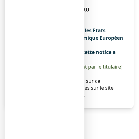
Fabricant
LABORATOIRES CHEMINEAU
93 ROUTE DE MONNAIE
37210 VOUVRAY
Noms du médicament dans les Etats
membres de l'Espace Economique Européen
Sans objet.
La dernière date à laquelle cette notice a
été révisée est
[à compléter ultérieurement par le titulaire]
Autres
Des informations détaillées sur ce
médicament sont disponibles sur le site
Internet de l’ANSM (France).