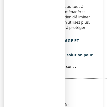
flacon après usage.
Ne jetez aucun médicament au tout-à-
l’égout
ou avec
les ordures ménagères.
Demandez à votre pharmacien d’éliminer
les médicaments que vous n’utilisez plus.
Ces mesures contribueront à protéger
l’environnement.
6. CONTENU DE L’EMBALLAGE ET
AUTRES INFORMATIONS
Ce que contient VERRUFILM, solution pour
application locale en flacon
● Les substances actives sont :
Acide
lactique............................................................................
16,7 g
Acide
salicylique........................................................................
16,7 g
Pour 100 g.