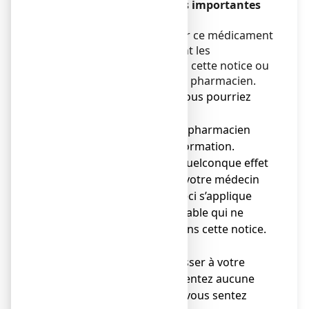
contient des informations importantes
pour vous.
Vous devez toujours utiliser ce médicament
en suivant scrupuleusement les
informations fournies dans cette notice ou
par votre médecin ou votre pharmacien.
● Gardez cette notice. Vous pourriez
avoir besoin de la relire.
● Adressez-vous à votre pharmacien
pour tout conseil ou information.
● Si vous ressentez un quelconque effet
indésirable, parlez-en à votre médecin
ou votre pharmacien. Ceci s’applique
aussi à tout effet indésirable qui ne
serait pas mentionné dans cette notice.
Voir rubrique 4.
● Vous devez vous adresser à votre
médecin si vous ne ressentez aucune
amélioration ou si vous vous sentez