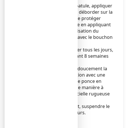
A l'aide du bouchon avec spatule, appliquer
le liquide sur la verrue sans déborder sur la
peau saine. Il est possible de protéger
préalablement la peau saine en appliquant
un vernis neutre. Après utilisation du
produit, refermer le flacon avec le bouchon
avec spatule.
L'application est à renouveler tous les jours,
de préférence le soir, pendant 8 semaines
environ.
Tous les 2 à 3 jours, frotter doucement la
zone traitée avant l'application avec une
lime en carton ou une pierre ponce en
évitant de faire saigner et de manière à
supprimer la partie superficielle rugueuse
de la verrue.
Si un saignement se produit, suspendre le
traitement pendant 2 à 3 jours.
Mode d'administration
VOIE LOCALE