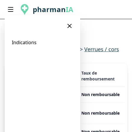
pharman
IA
,
Indications
Indications
>
Peau & cheveux
>
Verrues / cors
Taux de
Présentation
Prix
remboursement
,
Libre
Non remboursable
VERRUFILM, 1 flacon de
Libre
Non remboursable
14 ml
,
Libre
Non remboursable