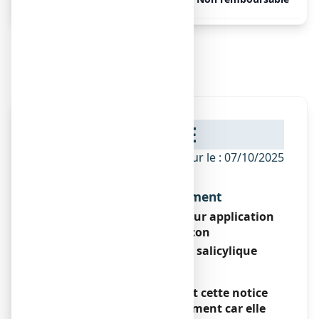
Notice de ,
NOTICE
ANSM - Mis à jour le : 07/10/2025
Dénomination du médicament
VERRUFILM, solution pour application
locale en flacon
Acide lactique / acide salicylique
Encadré
Veuillez lire attentivement cette notice
avant d’utiliser ce médicament car elle