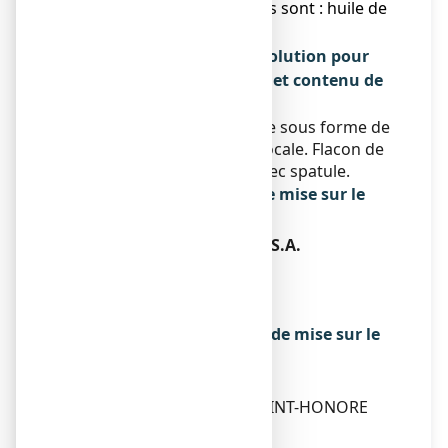
● Les autres composants sont : huile de
ricin, collodion.
Qu’est-ce que VERRUFILM, solution pour
application locale en flacon et contenu de
l’emballage extérieur
Ce médicament se présente sous forme de
solution pour application locale. Flacon de
10 ml avec son bouchon avec spatule.
Titulaire de l’autorisation de mise sur le
marché
LABORATOIRES BAILLEUL S.A.
14-16, AVENUE PASTEUR
L-2310 LUXEMBOURG
LUXEMBOURG
Exploitant de l’autorisation de mise sur le
marché
LABORATOIRES BAILLEUL
264 RUE DU FAUBOURG SAINT-HONORE
75008 PARIS