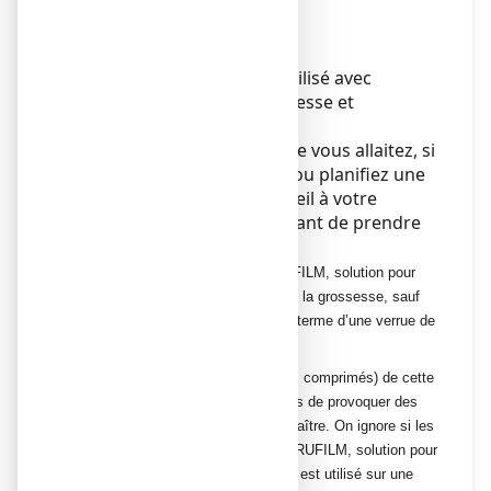
Sans objet.
Grossesse et allaitement
Ce médicament doit être utilisé avec
prudence pendant la grossesse et
l'allaitement.
Si vous êtes enceinte ou que vous allaitez, si
vous pensez être enceinte ou planifiez une
grossesse, demandez conseil à votre
médecin ou pharmacien avant de prendre
ce médicament.
Vous ne devez pas utiliser VERRUFILM, solution pour
application locale en flacon pendant la grossesse, sauf
pour le traitement unique et à court terme d’une verrue de
petite taille.
Les formes orales (par exemple, les comprimés) de cette
classe de produits sont susceptibles de provoquer des
effets indésirables chez l’enfant à naître. On ignore si les
mêmes risques s’appliquent à VERRUFILM, solution pour
application locale en flacon lorsqu’il est utilisé sur une