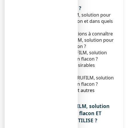
moins bien.
Que contient cette notice ?
1. Qu'est-ce que VERRUFILM, solution pour
application locale en flacon et dans quels
cas est-il utilisé ?
2. Quelles sont les informations à connaître
avant d'utiliser VERRUFILM, solution pour
application locale en flacon ?
3. Comment utiliser VERRUFILM, solution
pour application locale en flacon ?
4. Quels sont les effets indésirables
éventuels ?
5. Comment conserver VERRUFILM, solution
pour application locale en flacon ?
6. Contenu de l’emballage et autres
informations.
1. QU’EST-CE QUE VERRUFILM, solution
pour application locale en flacon ET
DANS QUELS CAS EST-IL UTILISE ?