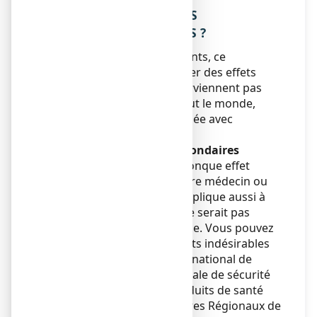
4. QUELS SONT LES EFFETS
INDESIRABLES EVENTUELS ?
Comme tous les médicaments, ce
médicament peut provoquer des effets
indésirables, mais ils ne surviennent pas
systématiquement chez tout le monde,
notamment irritation cutanée avec
sensation de brûlure.
Déclaration des effets secondaires
Si vous ressentez un quelconque effet
indésirable, parlez-en à votre médecin ou
votre pharmacien. Ceci s’applique aussi à
tout effet indésirable qui ne serait pas
mentionné dans cette notice. Vous pouvez
également déclarer les effets indésirables
directement via le système national de
déclaration : Agence nationale de sécurité
du médicament et des produits de santé
(ANSM) et réseau des Centres Régionaux de