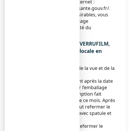
Pharmacovigilance - Site internet :
https://signalement.social-sante.gouv.fr/
.
En signalant les effets indésirables, vous
contribuez à fournir davantage
d’informations sur la sécurité du
médicament.
5. COMMENT CONSERVER VERRUFILM,
solution pour application locale en
flacon ?
Tenir ce médicament hors de la vue et de la
portée des enfants.
N’utilisez pas ce médicament après la date
de péremption indiquée sur l’emballage
après EXP. La date de péremption fait
référence au dernier jour de ce mois. Après
sa première ouverture, il faut refermer le
produit avec son bouchon avec spatule et
l’utiliser dans le mois.
Produit inflammable, bien refermer le