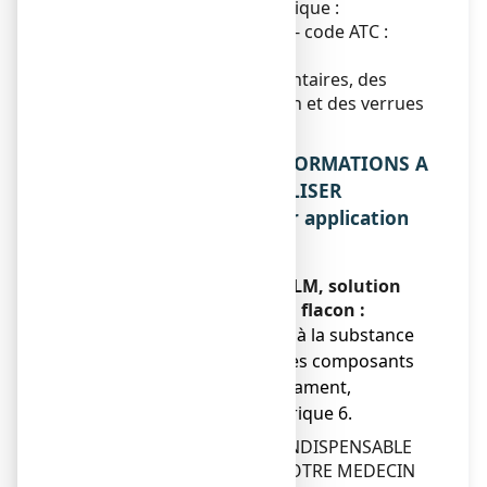
Classe pharmacothérapeutique :
VERRUCIDES et CORICIDES - code ATC :
D11AF.
Traitement des verrues plantaires, des
verrues vulgaires de la main et des verrues
mosaïques.
2. QUELLES SONT LES INFORMATIONS A
CONNAITRE AVANT D’UTILISER
VERRUFILM, solution pour application
locale en flacon ?
N’utilisez jamais VERRUFILM, solution
pour application locale en flacon :
● si vous êtes allergique à la substance
active ou à l’un des autres composants
contenus dans ce médicament,
mentionnés dans la rubrique 6.
EN CAS DE DOUTE, IL EST INDISPENSABLE
DE DEMANDER L'AVIS DE VOTRE MEDECIN