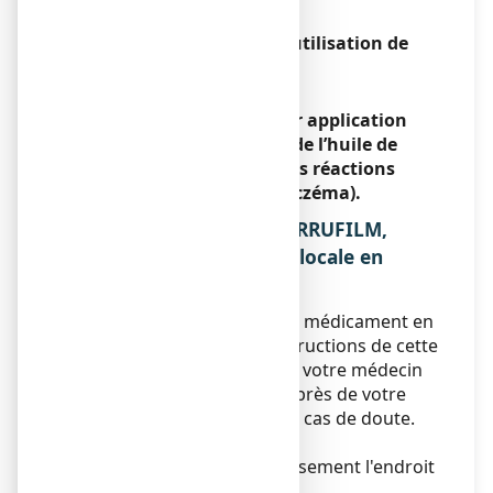
verrue.
Conduite de véhicules et utilisation de
machines
Sans objet.
VERRUFILM, solution pour application
locale en flacon contient de l’huile de
ricin et peut provoquer des réactions
cutanées (par exemple : eczéma).
3. COMMENT UTILISER VERRUFILM,
solution pour application locale en
flacon ?
Veillez à toujours utiliser ce médicament en
suivant exactement les instructions de cette
notice ou les indications de votre médecin
ou pharmacien. Vérifiez auprès de votre
médecin ou pharmacien en cas de doute.
Posologie
Nettoyer et sécher soigneusement l'endroit
à traiter.