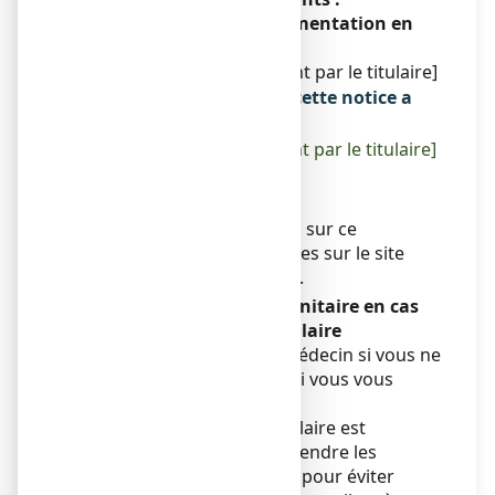
Conformément à la réglementation en
vigueur.
[À compléter ultérieurement par le titulaire]
La dernière date à laquelle cette notice a
été révisée est :
[à compléter ultérieurement par le titulaire]
{mois AAAA}.
Autres
Des informations détaillées sur ce
médicament sont disponibles sur le site
Internet de l’ANSM (France).
Conseils d’éducation sanitaire en cas
d’infection oculaire
Vous devez consulter un médecin si vous ne
vous sentez pas mieux ou si vous vous
sentez plus mal.
Comme votre infection oculaire est
contagieuse, vous devez prendre les
mesures simples suivantes pour éviter