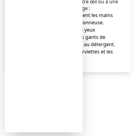
qu'elle ne se propage à l'autre œil ou à une
personne de votre entourage :
● Lavez-vous régulièrement les mains
avec de l'eau chaude savonneuse.
● Ne vous frottez pas les yeux
● Laver les oreillers et les gants de
toilette à l'eau chaude et au détergent.
● Ne partagez pas les serviettes et les
oreillers