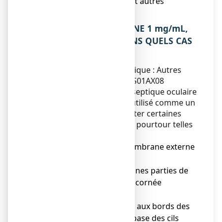
6. Contenu de l’emballage et autres
informations.
1. QU’EST-CE QUE ZAMELINE 1 mg/mL,
collyre en solution ET DANS QUELS CAS
EST-IL UTILISE ?
Classe pharmacothérapeutique : Autres
anti-infectieux - code ATC : S01AX08
ZAMELINE contient un antiseptique oculaire
contre les bactéries et est utilisé comme un
antiseptique local pour traiter certaines
infections de l'œil et de son pourtour telles
que :
● inflammation de la membrane externe
de l'œil (conjonctivite),
● inflammation de certaines parties de
l'œil : la conjonctive et la cornée
(kératoconjonctivite),
● inflammation localisée aux bords des
paupières, souvent à la base des cils