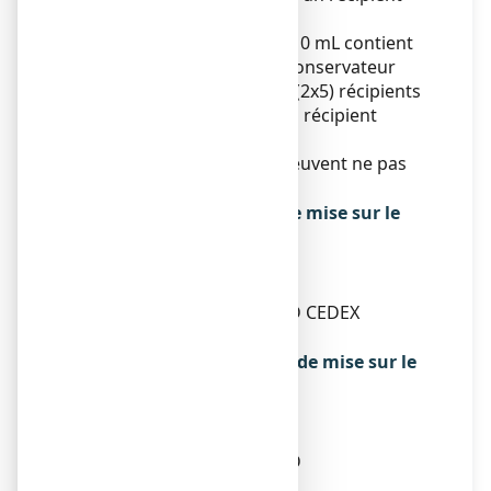
multidose de 10 mL.
Un récipient multidose de 10 mL contient
environ 250 gouttes sans conservateur
Une boîte contient 5 ou 10 (2x5) récipients
multidoses de 0,6 mL ou un récipient
multidose de 10 mL.
Toutes les présentations peuvent ne pas
être commercialisées
Titulaire de l’autorisation de mise sur le
marché
LABORATOIRES THEA
12 RUE LOUIS BLERIOT
63017 CLERMONT-FERRAND CEDEX
FRANCE
Exploitant de l’autorisation de mise sur le
marché
THEA PHARMA
37 rue georges besse
63100 CLERMONT-FERRAND
Fabricant