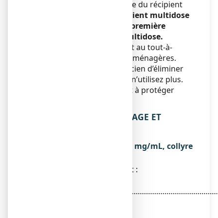
Après la première ouverture du récipient
multidose
:
Utiliser le récipient multidose
dans les 30 jours après la première
ouverture du récipient multidose.
Ne jetez aucun médicament au tout-à-
l’égout
ou avec
les ordures ménagères.
Demandez à votre pharmacien d’éliminer
les médicaments que vous n’utilisez plus.
Ces mesures contribueront à protéger
l’environnement.
6. CONTENU DE L’EMBALLAGE ET
AUTRES INFORMATIONS
Ce que contient ZAMELINE 1 mg/mL, collyre
en solution
● La substance active est :
Di-iséthionate
d’hexamidine...................................................................
1 mg
Pour 1 mL de solution.