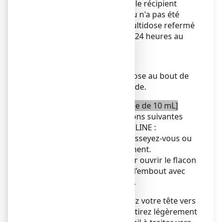
fermement le bouchon sur le récipient
multidose si tout le contenu n'a pas été
utilisé. Chaque récipient multidose refermé
peut être réutilisé pendant 24 heures au
maximum.
10. Jetez le récipient multidose au bout de
24 heures ou lorsqu'il est vide.
[Pour un récipient multidose de 10 mL]
Veuillez suivre les instructions suivantes
lors de l’utilisation de ZAMELINE :
1. Lavez-vous les mains et asseyez-vous ou
installez-vous confortablement.
2. Dévissez le bouchon pour ouvrir le flacon
multidose. Ne touchez pas l’embout avec
vos doigts après ouverture.
3. Inclinez votre tête vers
l’arrière et avec votre doigt tirez légèrement