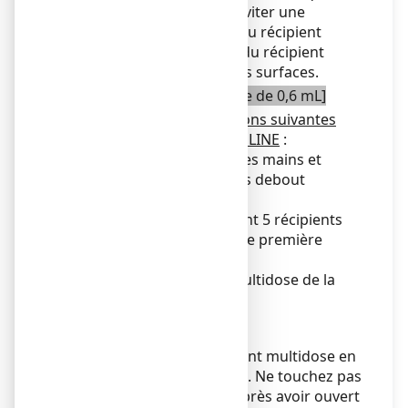
d’infection oculaire. Pour éviter une
éventuelle contamination du récipient
multidose, tenez l’embout du récipient
multidose éloigné de toutes surfaces.
Pour un récipient multidose de 0,6 mL]
Veuillez suivre les instructions suivantes
lors de l’utilisation de ZAMELINE
:
1.Se laver soigneusement les mains et
asseyez-vous ou tenez-vous debout
confortablement.
2. Ouvrir le sachet contenant 5 récipients
multidoses. Notez la date de première
ouverture sur le sachet.
3. Détachez un récipient multidose de la
barrette.
4.
Ouvrez le haut du récipient multidose en
le tournant comme indiqué. Ne touchez pas
l'embout avec vos doigts après avoir ouvert