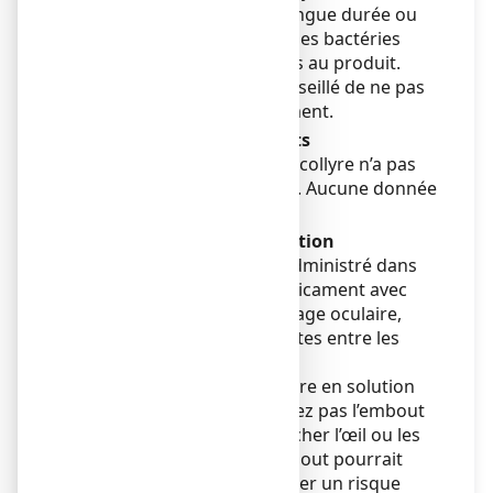
Eviter les traitements de longue durée ou
fréquemment répétés, car les bactéries
peuvent devenir résistantes au produit.
Pour cette raison, il est conseillé de ne pas
dépasser 8 jours de traitement.
Utilisation chez les enfants
La sécurité et l’efficacité du collyre n’a pas
été établie chez les enfants. Aucune donnée
n’est disponible.
Mode et voie d’administration
Ce médicament doit être administré dans
l’œil. Si vous utilisez ce médicament avec
d’autres médicaments à usage oculaire,
attendre au moins 15 minutes entre les
instillations.
Ce médicament est un collyre en solution
sans conservateur. Ne laissez pas l’embout
du récipient multidose toucher l’œil ou les
zones autour de l’œil. L’embout pourrait
être contaminé et déclencher un risque