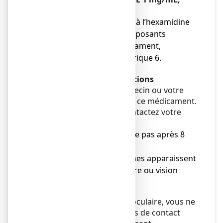
collyre en solution
● si vous êtes allergique à l’hexamidine
ou à l’un des autres composants
contenus dans ce médicament,
mentionnés dans la rubrique 6.
Avertissements et précautions
Adressez-vous à votre médecin ou votre
pharmacien avant d’utiliser ce médicament.
Arrêtez le traitement et contactez votre
médecin si :
● votre état ne s'améliore pas après 8
jours,
● de nouveaux symptômes apparaissent
(rougeur, douleur oculaire ou vision
trouble).
Si vous avez une infection oculaire, vous ne
devez pas porter de lentilles de contact