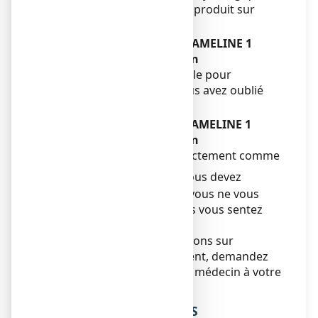
vous avez appliqué trop de produit sur
votre œil.
Si vous oubliez d’utiliser ZAMELINE 1
mg/mL, collyre en solution
N’utilisez pas de dose double pour
compenser la dose que vous avez oublié
d’utiliser.
Si vous arrêtez d’utiliser ZAMELINE 1
mg/mL, collyre en solution
Utilisez ce médicament exactement comme
décrit dans cette notice.
Vous devez
informer votre médecin si vous ne vous
sentez pas mieux ou si vous vous sentez
moins bien.
Si vous avez d’autres questions sur
l’utilisation de ce médicament, demandez
plus d’informations à votre médecin à votre
pharmacien.
4. QUELS SONT LES EFFETS