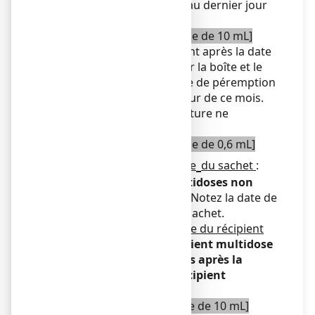
péremption fait référence au dernier jour
de ce mois.
[Pour un récipient multidose de 10 mL]
N’utilisez pas ce médicament après la date
de péremption indiquée sur la boîte et le
récipient multidose. La date de péremption
fait référence au dernier jour de ce mois.
A conserver à une température ne
dépassant pas 25 ºC.
[Pour un récipient multidose de 0,6 mL]
Avant la première ouverture
du sachet
:
utiliser les récipients multidoses non
ouverts dans les 30 jours.
Notez la date de
première ouverture sur le sachet.
Après la première ouverture du récipient
multidose
:
utiliser le récipient multidose
refermé dans les 24 heures après la
première ouverture du récipient
multidose
.
Pour un récipient multidose de 10 mL]