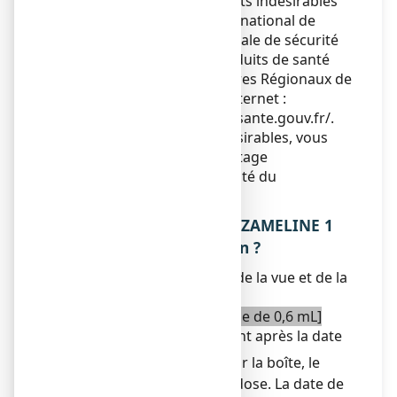
également déclarer les effets indésirables
directement via le système national de
déclaration : Agence nationale de sécurité
du médicament et des produits de santé
(ANSM) et réseau des Centres Régionaux de
Pharmacovigilance - Site internet :
https://signalement.social-sante.gouv.fr/
.
En signalant les effets indésirables, vous
contribuez à fournir davantage
d’informations sur la sécurité du
médicament.
5. COMMENT CONSERVER ZAMELINE 1
mg/mL, collyre en solution ?
Tenir ce médicament hors de la vue et de la
portée des enfants.
[Pour un récipient multidose de 0,6 mL]
N’utilisez pas ce médicament après la date
de péremption indiquée
sur la boîte, le
sachet et le récipient multidose. La date de