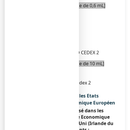
[Pour un récipient multidose de 0,6 mL]
LABORATOIRES UNITHER
1 RUE DE L’ARQUERIE
50200 COUTANCES
OU
LABORATOIRES THEA
12 RUE LOUIS BLERIOT
63017 CLERMONT-FERRAND CEDEX 2
[Pour un récipient multidose de 10 mL]
Laboratoires THEA
12 rue Louis Blériot
63017 Clermont-Ferrand Cedex 2
France
Noms du médicament dans les Etats
membres de l'Espace Economique Européen
Ce médicament est autorisé dans les
Etats membres de l'Espace Economique
Européen et au Royaume-Uni (Irlande du
Nord) sous les noms suivants :