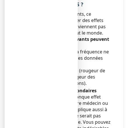
INDESIRABLES EVENTUELS ?
Comme tous les médicaments, ce
médicament peut provoquer des effets
indésirables, mais ils ne surviennent pas
systématiquement chez tout le monde.
Les effets secondaires suivants peuvent
apparaitre :
Fréquence indéterminée : la fréquence ne
peut être estimée à partir des données
disponibles
● Réaction allergique locale (rougeur de
l'œil, gonflement et rougeur des
paupières, démangeaisons).
Déclaration des effets secondaires
Si vous ressentez un quelconque effet
indésirable, parlez-en à votre médecin ou
votre pharmacien. Ceci s’applique aussi à
tout effet indésirable qui ne serait pas
mentionné dans cette notice. Vous pouvez