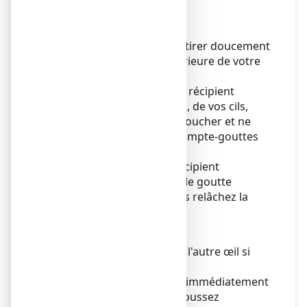
le récipient.
5. Utilisez votre doigt pour tirer doucement
vers le bas la paupière inférieure de votre
œil affecté.
6. Approcher l'extrémité du récipient
multidose près de votre œil, de vos cils,
d'autres surfaces sans les toucher et ne
touchez pas l’embout du compte-gouttes
avec vos doigts.
7. Pressez doucement le récipient
multidose pour qu'une seule goutte
pénètre dans votre œil, puis relâchez la
paupière inférieure
8. Répétez l'opération dans l'autre œil si
celui-ci est affecté.
9. Après utilisation, fermez immédiatement
le récipient multidose : repoussez