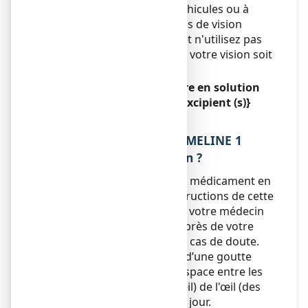
l’aptitude à conduire des véhicules ou à
utiliser des machines. En cas de vision
trouble, ne conduisez pas et n'utilisez pas
de machines jusqu’à ce que votre vision soit
revenue à la normale.
ZAMELINE 1 mg/mL, collyre en solution
contient {nommer le/les excipient (s)}
Sans objet.
3. COMMENT UTILISER ZAMELINE 1
mg/mL, collyre en solution ?
Veillez à toujours utiliser ce médicament en
suivant exactement les instructions de cette
notice ou les indications de votre médecin
ou pharmacien. Vérifiez auprès de votre
médecin ou pharmacien en cas de doute.
La dose recommandée est d’une goutte
dans le sac conjonctival (l'espace entre les
paupières inférieures et l'œil) de l'œil (des
yeux) à traiter 4 à 6 fois par jour.