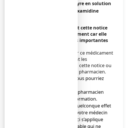
ZAMELINE 1 mg/mL, collyre en solution
Di-iséthionate d’hexamidine
Encadré
Veuillez lire attentivement cette notice
avant d’utiliser ce médicament car elle
contient des informations importantes
pour vous.
Vous devez toujours utiliser ce médicament
en suivant scrupuleusement les
informations fournies dans cette notice ou
par votre médecin ou votre pharmacien.
● Gardez cette notice. Vous pourriez
avoir besoin de la relire.
● Adressez-vous à votre pharmacien
pour tout conseil ou information.
● Si vous ressentez un quelconque effet
indésirable, parlez-en à votre médecin
ou votre pharmacien Ceci s’applique
aussi à tout effet indésirable qui ne