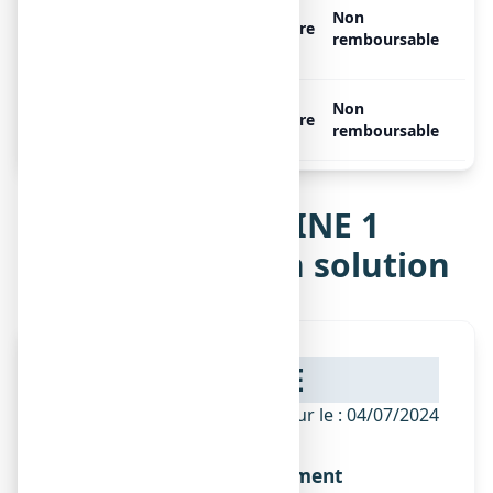
ZAMELINE 1 mg/ml, 5
Non
récipients multidoses de 0,6
Libre
remboursable
ml
ZAMELINE 1 mg/ml, 1
Non
Libre
récipient multidose de 10 ml
remboursable
Notice de ZAMELINE 1
mg/ml, collyre en solution
NOTICE
ANSM - Mis à jour le : 04/07/2024
Dénomination du médicament