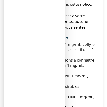
serait pas mentionné dans cette notice.
Voir rubrique 4.
● Vous devez vous adresser à votre
médecin si vous ne ressentez aucune
amélioration ou si vous vous sentez
moins bien.
Que contient cette notice ?
1. Qu'est-ce que ZAMELINE 1 mg/mL, collyre
en solution et dans quels cas est-il utilisé
?
2. Quelles sont les informations à connaître
avant d'utiliser
ZAMELINE 1 mg/mL,
collyre en solution ?
3. Comment utiliser
ZAMELINE 1 mg/mL,
collyre en solution ?
4. Quels sont les effets indésirables
éventuels ?
5. Comment conserver ZAMELINE 1 mg/mL,
collyre en solution ?