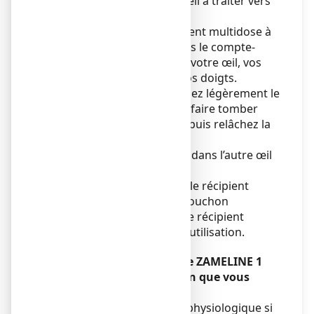
la paupière inférieure de l’œil à traiter vers
le bas.
4. Placer l’embout du récipient multidose à
proximité de votre oeil, mais le compte-
goutte ne doit pas toucher votre œil, vos
cils, d'autres surfaces ou vos doigts.
5. Pressez légèrement le
récipient multidose afin de faire tomber
une goutte dans votre œil, puis relâchez la
paupière inférieure.
6. Répétez cette procédure dans l’autre œil
s’il est atteint.
7. Après utilisation, fermez le récipient
multidose en revissant le bouchon
8. Jetez le récipient
multidose après 30 jours d’utilisation.
Si vous avez utilisé plus de ZAMELINE 1
mg/mL, collyre en solution que vous
n’auriez dû
Rincer l'œil avec du sérum physiologique si