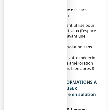
(blépharite),
● inflammation chronique des sacs
lacrymaux (dacryocystite).
Ce médicament est également utilisé pour
désinfecter les sacs conjonctivaux (l'espace
entre les paupières et l'œil) avant une
opération.
ZAMELINE est un collyre en solution sans
conservateur.
Vous devez vous adresser à votre médecin
si vous ne ressentez aucune amélioration
ou si vous vous sentez moins bien après 8
jours.
2. QUELLES SONT LES INFORMATIONS A
CONNAITRE AVANT D’UTILISER
ZAMELINE 1 mg/mL, collyre en solution
?
N’utilisez jamais ZAMELINE 1 mg/mL,