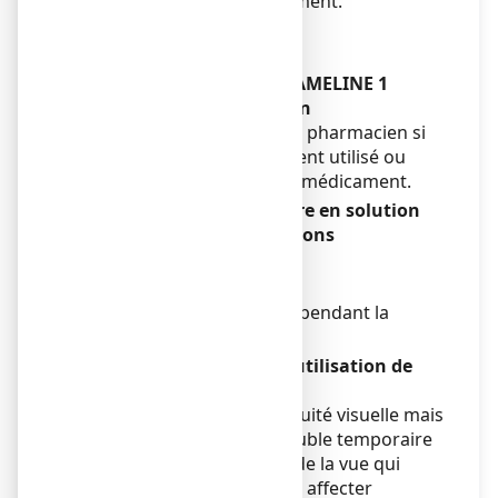
pendant la durée du traitement.
Enfants
Sans objet.
Autres médicaments et ZAMELINE 1
mg/mL, collyre en solution
Informez votre médecin ou pharmacien si
vous utilisez, avez récemment utilisé ou
pourriez utiliser tout autre médicament.
ZAMELINE 1 mg/mL, collyre en solution
avec des aliments et boissons
Sans objet.
Grossesse et allaitement
ZAMELINE peut être utilisé pendant la
grossesse ou l’allaitement.
Conduite de véhicules et utilisation de
machines
ZAMELINE n'affecte pas l'acuité visuelle mais
peut induire une vision trouble temporaire
ou d'autres perturbations de la vue qui
pourraient potentiellement affecter