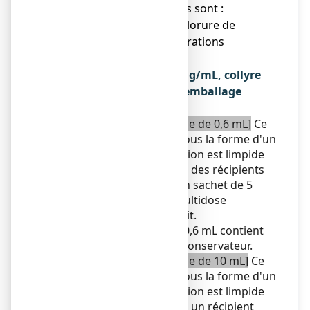
● Les autres composants sont :
Acide borique, borax, chlorure de
sodium, eau pour préparations
injectables.
Qu’est-ce que ZAMELINE 1 mg/mL, collyre
en solution et contenu de l’emballage
extérieur
[Pour un récipient multidose de 0,6 mL]
Ce
médicament se présente sous la forme d'un
collyre en solution. La solution est limpide
et incolore, présentée dans des récipients
multidoses conditionnés en sachet de 5
unités, chaque récipient multidose
contenant 0,6 mL de produit.
Un récipient multidose de 0,6 mL contient
au moins 12 gouttes sans conservateur.
[Pour un récipient multidose de 10 mL]
Ce
médicament se présente sous la forme d'un
collyre en solution. La solution est limpide
et incolore, présentée dans un récipient