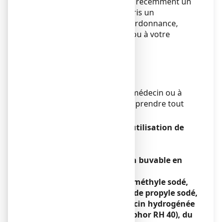
Si vous prenez ou avez pris récemment un
autre médicament, y compris un
médicament obtenu sans ordonnance,
parlez-en à votre médecin ou à votre
pharmacien.
Aliments et boissons
Sans objet.
Grossesse et allaitement
Demandez conseil à votre médecin ou à
votre pharmacien avant de prendre tout
médicament.
Conduite de véhicules et utilisation de
machines
Sans objet.
ZYMADUO 150 UI, solution buvable en
gouttes contient
du
parahydroxybenzoate de méthyle sodé,
du parahydroxybenzoate de propyle sodé,
du sodium, de l’huile de ricin hydrogénée
polyoxyéthylénée (Crémophor RH 40), du