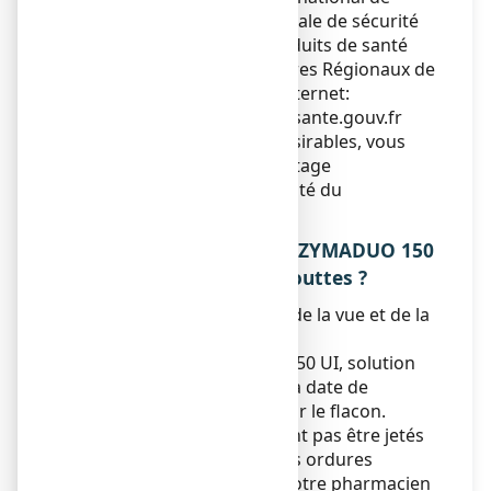
déclaration : Agence nationale de sécurité
du médicament et des produits de santé
(ANSM) et réseau des Centres Régionaux de
Pharmacovigilance - Site internet:
https://signalement.social-sante.gouv.f
r
En signalant les effets indésirables, vous
contribuez à fournir davantage
d’informations sur la sécurité du
médicament.
5. COMMENT CONSERVER ZYMADUO 150
UI, solution buvable en gouttes ?
Tenir ce médicament hors de la vue et de la
portée des enfants.
Ne pas utiliser ZYMADUO 150 UI, solution
buvable en gouttes après la date de
péremption mentionnée sur le flacon.
Les médicaments ne doivent pas être jetés
au tout à l’égout ou avec les ordures
ménagères. Demandez à votre pharmacien