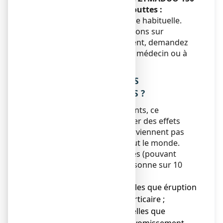
UI, solution buvable en gouttes :
Ne pas modifier la posologie habituelle.
Si vous avez d’autres questions sur
l’utilisation de ce médicament, demandez
plus d’informations à votre médecin ou à
votre pharmacien.
4. QUELS SONT LES EFFETS
INDESIRABLES EVENTUELS ?
Comme tous les médicaments, ce
médicament peut provoquer des effets
indésirables, mais ils ne surviennent pas
systématiquement chez tout le monde.
Effets indésirables très rares (pouvant
survenir chez jusqu'à 1 personne sur 10
000)
● Réactions cutanées telles que éruption
prurigineuse, eczéma, urticaire ;
● Réactions digestives telles que