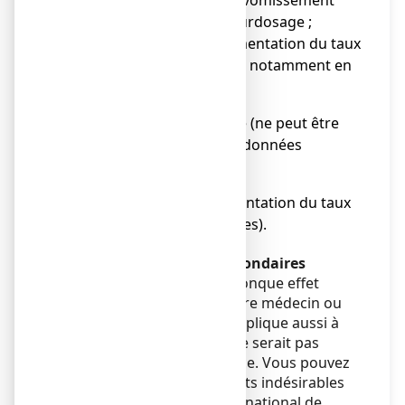
régurgitation, nausées, vomissement
notamment en cas de surdosage ;
● Hypercalcémies (augmentation du taux
de calcium dans le sang) notamment en
cas de surdosage.
Fréquence indéterminée (ne peut être
estimée sur la base des données
disponibles) :
● Hypercalciurie (augmentation du taux
de calcium dans les urines).
Déclaration des effets secondaires
Si vous ressentez un quelconque effet
indésirable, parlez-en à votre médecin ou
votre pharmacien. Ceci s’applique aussi à
tout effet indésirable qui ne serait pas
mentionné dans cette notice. Vous pouvez
également déclarer les effets indésirables
directement via le système national de