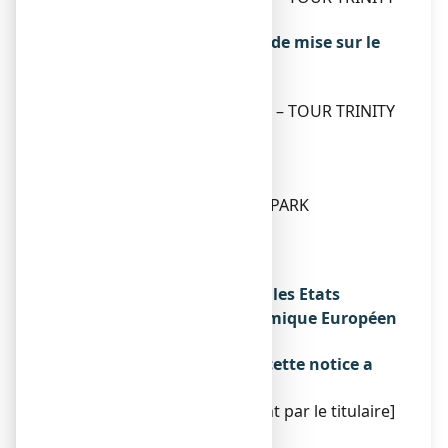
92400 COURBEVOIE
Exploitant de l’autorisation de mise sur le
marché
VIATRIS SANTE
1 BIS PLACE DE LA DEFENSE – TOUR TRINITY
92400 COURBEVOIE
Fabricant
ROTTAPHARM LTD
DAMASTOWN INDUSTRIAL PARK
MULHUDDART
DUBLIN 15
IRLANDE
Noms du médicament dans les Etats
membres de l'Espace Economique Européen
Sans objet.
La dernière date à laquelle cette notice a
été révisée est :
[à compléter ultérieurement par le titulaire]
Autres