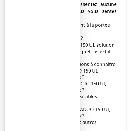
médecin si vous ne ressentez aucune
amélioration ou si vous vous sentez
moins bien.
Ne laissez pas ce médicament à la portée
des enfants.
Que contient cette notice ?
1. Qu'est-ce que ZYMADUO 150 UI, solution
buvable en gouttes et dans quel cas est-il
utilisé ?
2. Quelles sont les informations à connaître
avant de prendre ZYMADUO 150 UI,
solution buvable en gouttes
?
3. Comment prendre ZYMADUO 150 UI,
solution buvable en gouttes
?
4. Quels sont les effets indésirables
éventuels ?
5. Comment conserver ZYMADUO 150 UI,
solution buvable en gouttes
?
6. Contenu de l’emballage et autres
informations.