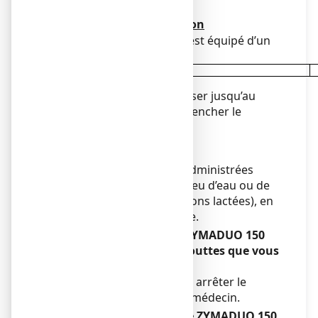
4 gouttes par jour.
Mode et voie d’administration
Ce flacon compte-gouttes est équipé d’un
bouchon de sécurité.
Après utilisation, bien revisser jusqu’au
bout le bouchon afin d‘enclencher le
système de sécurité.
Voie orale.
Les gouttes peuvent être administrées
pures ou diluées dans un peu d’eau ou de
jus de fruit (éviter les boissons lactées), en
une seule prise quotidienne.
Si vous avez pris plus de ZYMADUO 150
UI, solution buvable en gouttes que vous
n’auriez dû :
En cas de surdosage, il faut arrêter le
traitement et consulter un médecin.
Si vous oubliez de prendre ZYMADUO 150