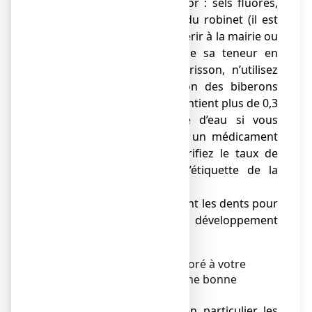
d’autres sources de fluor : sels fluorés,
eau embouteillée, eau du robinet (il est
recommandé de s’enquérir à la mairie ou
auprès de la DDASS de sa teneur en
fluor)… ; Chez le nourrisson, n’utilisez
pas pour la préparation des biberons
une eau minérale qui contient plus de 0,3
mg de fluor par litre d’eau si vous
donnez à votre enfant un médicament
contenant du fluor. Vérifiez le taux de
fluor mentionné sur l’étiquette de la
bouteille.
● contrôler régulièrement les dents pour
vérifier l’absence de développement
d’une fluorose.
Donner un médicament fluoré à votre
enfant ne dispense pas d’une bonne
hygiène alimentaire.
● Limitez les sucres, en particulier les