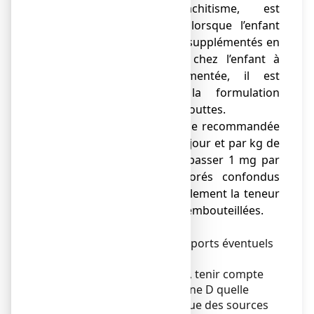
prévention du rachitisme, est
parfaitement adaptée lorsque l’enfant
est nourri par des laits supplémentés en
vitamine D. Toutefois, chez l’enfant à
peau fortement pigmentée, il est
préférable d’utiliser la formulation
délivrant 1 200 UI en 4 gouttes.
● de
fluor
: La posologie recommandée
est de 0,05 mg de fluor/jour et par kg de
poids corporel sans dépasser 1 mg par
jour tous apports fluorés confondus
Prendre en compte également la teneur
en fluor certaines eaux embouteillées.
Précautions d’emploi :
Tenir compte des autres apports éventuels
en vitamine D ou en fluor.
Pour éviter tout surdosage, tenir compte
des doses totales de vitamine D quelle
qu’en soit la source telles que des sources