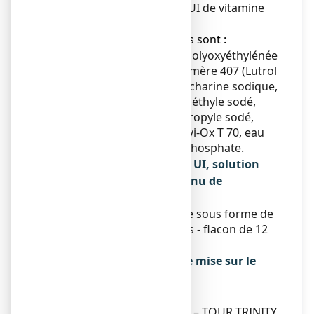
4 gouttes contiennent 600 UI de vitamine
D3 et 0,25 mg de fluor.
● Les autres composants sont :
Huile de ricin hydrogénée polyoxyéthylénée
(Crémophor RH 40), poloxamère 407 (Lutrol
F127), sirop de maltitol, saccharine sodique,
parahydroxybenzoate de méthyle sodé,
parahydroxybenzoate de propyle sodé,
arôme orange-caramel, Covi-Ox T 70, eau
purifiée, solution tampon phosphate.
Qu’est-ce que ZYMADUO 150 UI, solution
buvable en gouttes et contenu de
l’emballage extérieur
Ce médicament se présente sous forme de
solution buvable en gouttes - flacon de 12
ml.
Titulaire de l’autorisation de mise sur le
marché
VIATRIS MEDICAL
1 BIS PLACE DE LA DEFENSE – TOUR TRINITY