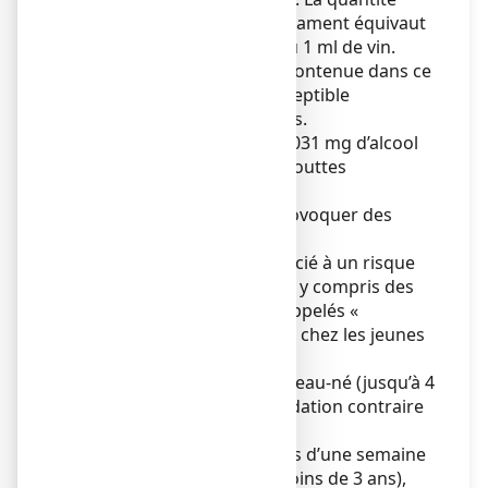
pour 4 gouttes de ce médicament équivaut
à moins de 1 ml de bière ou 1 ml de vin.
La faible quantité d'alcool contenue dans ce
médicament n'est pas susceptible
d'entraîner d’effets notables.
Ce médicament contient 0,031 mg d’alcool
benzylique par prise de 4 gouttes
équivalent à 0,06 mg/ml.
L’alcool benzylique peut provoquer des
réactions allergiques.
L’alcool benzylique est associé à un risque
d’effets secondaires graves y compris des
problèmes respiratoires (appelés «
syndrome de suffocation ») chez les jeunes
enfants.
Ne pas utiliser chez le nouveau-né (jusqu’à 4
semaines) sauf recommandation contraire
de votre médecin.
Ne pas utiliser pendant plus d’une semaine
chez les jeunes enfants (moins de 3 ans),