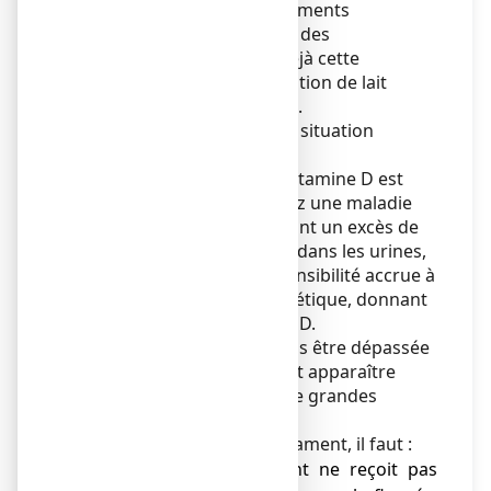
nutritionnelles, des compléments
alimentaires de vitamine D, des
médicaments contenant déjà cette
vitamine, ou en cas d'utilisation de lait
supplémenté en vitamine D.
Toxicité de la vitamine D en situation
d’hypervitaminose D :
Le risque de toxicité de la vitamine D est
augmenté si vous présentez une maladie
et/ou des troubles entraînant un excès de
calcium dans le sang et/ou dans les urines,
et si vous présentez une sensibilité accrue à
la vitamine D, d’origine génétique, donnant
lieu à une hypervitaminose D.
La dose indiquée ne doit pas être dépassée
; une fluorose dentaire peut apparaître
après ingestion continue de grandes
quantités de fluor.
Avant de prendre ce médicament, il faut :
● s’assurer que l’enfant ne reçoit pas