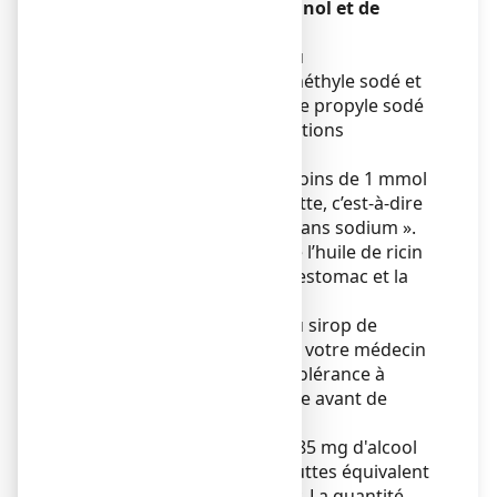
sirop de maltitol, de l’éthanol et de
l’alcool benzylique.
Ce médicament contient du
parahydroxybenzoate de méthyle sodé et
du parahydroxybenzoate de propyle sodé
et peut provoquer des réactions
allergiques.
Ce médicament contient moins de 1 mmol
de sodium (23 mg) par goutte, c’est-à-dire
qu’il est essentiellement « sans sodium ».
Ce médicament contient de l’huile de ricin
et peut causer des maux d’estomac et la
diarrhée.
Ce médicament contient du sirop de
maltitol (maltitol liquide). Si votre médecin
vous a informé(e) d’une intolérance à
certains sucres, contactez-le avant de
prendre ce médicament.
Ce médicament contient 2,85 mg d'alcool
(éthanol) par prise de 4 gouttes équivalent
à 5,50 mg/ml ou 0,055% p/v. La quantité