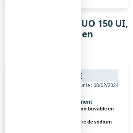
Notice de ZYMADUO 150 UI,
solution buvable en
gouttes
NOTICE
ANSM - Mis à jour le : 08/02/2024
Dénomination du médicament
ZYMADUO 150 UI, solution buvable en
gouttes
Cholécalciférol – Fluorure de sodium
Encadré