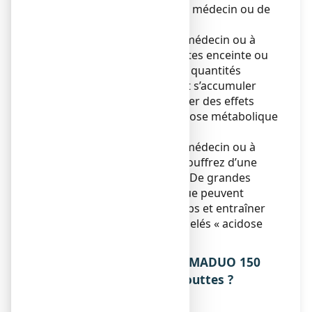
sauf avis contraire de votre médecin ou de
votre pharmacien.
Demandez conseil à votre médecin ou à
votre pharmacien si vous êtes enceinte ou
si vous allaitez. De grandes quantités
d’alcool benzylique peuvent s’accumuler
dans votre corps et entraîner des effets
secondaires (appelés « acidose métabolique
»).
Demandez conseil à votre médecin ou à
votre pharmacien si vous souffrez d’une
maladie du foie ou du rein. De grandes
quantités d’alcool benzylique peuvent
s’accumuler dans votre corps et entraîner
des effets secondaires (appelés « acidose
métabolique »).
3. COMMENT PRENDRE ZYMADUO 150
UI, solution buvable en gouttes ?
Posologie