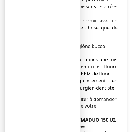
grignotages et les boissons sucrées
entre les repas
● Ne le laissez pas s’endormir avec un
biberon contenant autre chose que de
l’eau pure.
Veillez également à son hygiène bucco-
dentaire :
● Brossez-lui les dents au moins une fois
par jour avec un dentifrice fluoré
contenant moins de 500 PPM de fluor.
● Emmenez-le régulièrement en
consultation chez le chirurgien-dentiste
En cas de doute, ne pas hésiter à demander
l’avis de votre médecin ou de votre
pharmacien.
Autres médicaments et ZYMADUO 150 UI,
solution buvable en gouttes