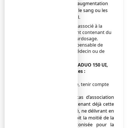
● si vous présentez une augmentation
du taux de calcium dans le sang ou les
urines, ou un calcul rénal.
Ce produit ne doit pas être associé à la
prise d’un autre médicament contenant du
fluor du fait du risque de surdosage.
En cas de doute, il est indispensable de
demander l’avis de votre médecin ou de
votre pharmacien.
Faites attention avec ZYMADUO 150 UI,
solution buvable en gouttes :
Mises en gardes spéciales :
Afin d’éviter tout surdosage, tenir compte
des doses totales :
● de
vitamine D
en cas d’association
avec un traitement contenant déjà cette
vitamine. Cette spécialité, ne délivrant en
4 gouttes que 600 UI, soit la moitié de la
dose quotidienne préconisée pour la