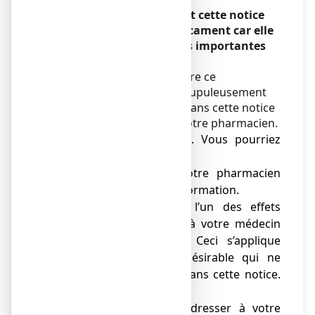
Veuillez lire attentivement cette notice
avant de prendre ce médicament car elle
contient des informations importantes
pour vous.
Vous devez toujours prendre ce
médicament en suivant scrupuleusement
les informations fournies dans cette notice
ou par votre médecin ou votre pharmacien.
● Gardez cette notice. Vous pourriez
avoir besoin de la relire.
● Adressez-vous à votre pharmacien
pour tout conseil ou information.
● Si vous ressentez l’un des effets
indésirables, parlez-en à votre médecin
ou votre pharmacien. Ceci s’applique
aussi à tout effet indésirable qui ne
serait pas mentionné dans cette notice.
Voir rubrique 4.
● Vous devez vous adresser à votre