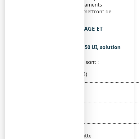
ce qu’il faut faire des médicaments
inutilisés. Ces mesures permettront de
protéger l’environnement.
6. CONTENU DE L’EMBALLAGE ET
AUTRES INFORMATIONS
Ce que contient ZYMADUO 150 UI, solution
buvable en gouttes
● Les substances actives sont :
Cholécalciférol (vitamine D3)
...............................................................................................
150 UI
Fluorure de
sodium...................................................................................
0,1380 mg
Quantité correspondant à
fluor.......................................................................................
0,0625 mg
Pour une goutte