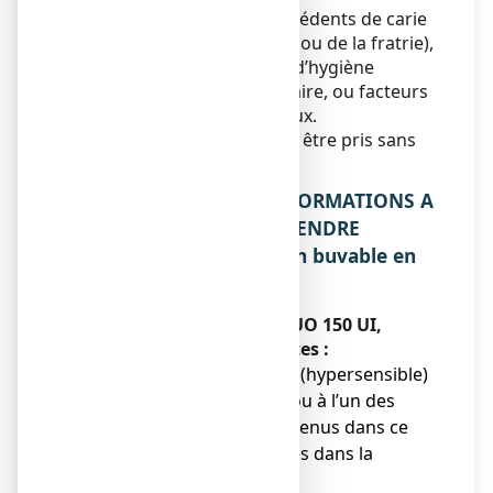
Risque carieux élevé : antécédents de carie
(personnes ou des parents ou de la fratrie),
ou non-respect des règles d’hygiène
alimentaire ou bucco-dentaire, ou facteurs
de risque environnementaux.
Ce médicament ne doit pas être pris sans
avis médical.
2. QUELLES SONT LES INFORMATIONS A
CONNAITRE AVANT DE PRENDRE
ZYMADUO 150 UI, solution buvable en
gouttes ?
Ne prenez jamais ZYMADUO 150 UI,
solution buvable en gouttes :
● si vous êtes allergique (hypersensible)
aux substances actives ou à l’un des
autres composants contenus dans ce
médicament, mentionnés dans la
rubrique 6.