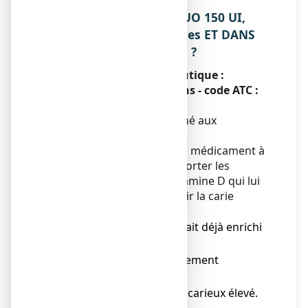
1. QU’EST-CE QUE ZYMADUO 150 UI,
solution buvable en gouttes ET DANS
QUELS CAS EST-IL UTILISE ?
Classe pharmacothérapeutique :
Cholécaliférol, associations - code ATC :
A11CC55
ZYMADUO 150 UI est destiné aux
nourrissons de 6 à 18 mois.
Votre médecin a prescrit ce médicament à
votre enfant afin de lui apporter les
quantités de fluor et de vitamine D qui lui
sont adaptées pour prévenir la carie
dentaire et le rachitisme :
● S’il est nourri avec un lait déjà enrichi
en vitamine D
● S’il n’a pas la peau fortement
pigmentée
● S’il présente un risque carieux élevé.